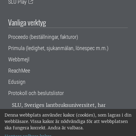
SLU Play
Vanliga verktyg
Proceedo (beställningar, fakturor)
Primula (ledighet, sjukanmälan, lönespec m.m.)
Webbmejl
ReachMee
Edusign
Protokoll och beslutslistor
SLU, Sveriges lantbruksuniversitet, har
verksamhet över hela Sverige. Huvudorter är
Denna webbplats använder kakor (cookies), som lagras i din
Alnarp, Uppsala och Umeå.
SLU är
webbläsare. Vissa kakor är nödvändiga för att webbplatsen
miljöcertifierat enligt ISO 14001. •
Telefon:
ska fungera korrekt. Andra är valbara.
018-67 10 00 • Org nr: 202100-2817 •
Om