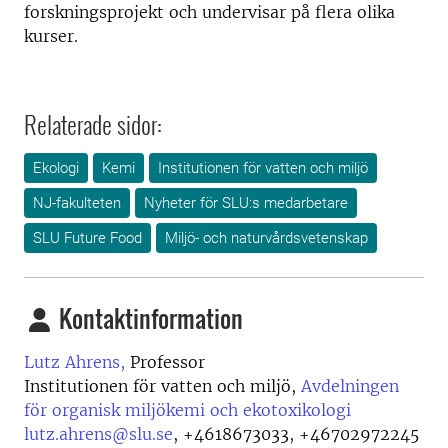
forskningsprojekt och undervisar på flera olika
kurser.
Relaterade sidor:
Ekologi
Kemi
Institutionen för vatten och miljö
NJ-fakulteten
Nyheter för SLU:s medarbetare
SLU Future Food
Miljö- och naturvårdsvetenskap
Kontaktinformation
Lutz Ahrens,
Professor
Institutionen för vatten och miljö,
Avdelningen
för organisk miljökemi och ekotoxikologi
lutz.ahrens@slu.se
,
+4618673033, +46702972245