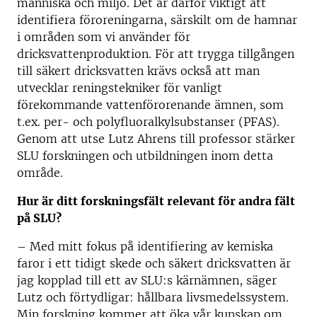
människa och miljö. Det är därför viktigt att
identifiera föroreningarna, särskilt om de hamnar
i områden som vi använder för
dricksvattenproduktion. För att trygga tillgången
till säkert dricksvatten krävs också att man
utvecklar reningstekniker för vanligt
förekommande vattenförorenande ämnen, som
t.ex. per- och polyfluoralkylsubstanser (PFAS).
Genom att utse Lutz Ahrens till professor stärker
SLU forskningen och utbildningen inom detta
område.
Hur är ditt forskningsfält relevant för andra fält
på SLU?
– Med mitt fokus på identifiering av kemiska
faror i ett tidigt skede och säkert dricksvatten är
jag kopplad till ett av SLU:s kärnämnen, säger
Lutz och förtydligar: hållbara livsmedelssystem.
Min forskning kommer att öka vår kunskap om