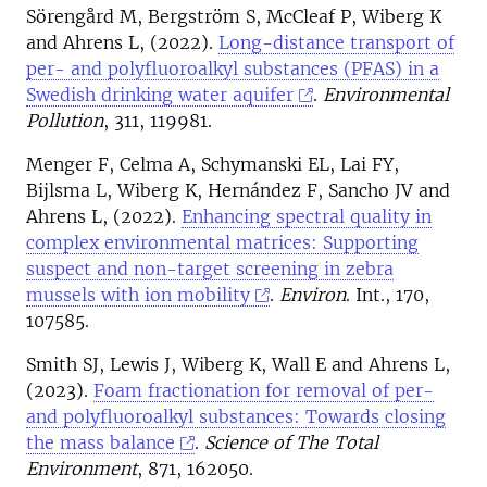
Sörengård M, Bergström S, McCleaf P, Wiberg K
and Ahrens L, (2022).
Long-distance transport of
per- and polyfluoroalkyl substances (PFAS) in a
Swedish drinking water aquifer
.
Environmental
Pollution
, 311, 119981.
Menger F, Celma A, Schymanski EL, Lai FY,
Bijlsma L, Wiberg K, Hernández F, Sancho JV and
Ahrens L, (2022).
Enhancing spectral quality in
complex environmental matrices: Supporting
suspect and non-target screening in zebra
mussels with ion mobility
.
Environ
. Int., 170,
107585.
Smith SJ, Lewis J, Wiberg K, Wall E and Ahrens L,
(2023).
Foam fractionation for removal of per-
and polyfluoroalkyl substances: Towards closing
the mass balance
.
Science of The Total
Environment
, 871, 162050.