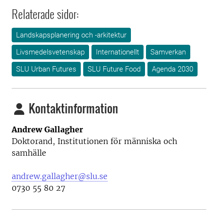
Relaterade sidor:
Landskapsplanering och -arkitektur
Livsmedelsvetenskap
Internationellt
Samverkan
SLU Urban Futures
SLU Future Food
Agenda 2030
Kontaktinformation
Andrew Gallagher
Doktorand, Institutionen för människa och
samhälle
andrew.gallagher@slu.se
0730 55 80 27