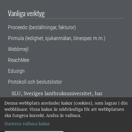
Vanliga verktyg
Proceedo (beställningar, fakturor)
Primula (ledighet, sjukanmälan, lönespec m.m.)
Webbmejl
ReachMee
Edusign
Protokoll och beslutslistor
SLU, Sveriges lantbruksuniversitet, har
verksamhet över hela Sverige. Huvudorter är
Denna webbplats använder kakor (cookies), som lagras i din
Alnarp, Uppsala och Umeå.
SLU är
webbläsare. Vissa kakor är nödvändiga för att webbplatsen
miljöcertifierat enligt ISO 14001. •
Telefon:
ska fungera korrekt. Andra är valbara.
018-67 10 00 • Org nr: 202100-2817 •
Om
Hantera valbara kakor
medarbetarwebben
•
SLU:s fakturaadress
•