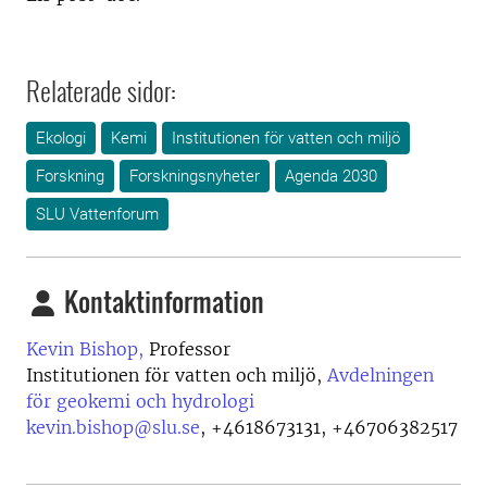
Relaterade sidor:
Ekologi
Kemi
Institutionen för vatten och miljö
Forskning
Forskningsnyheter
Agenda 2030
SLU Vattenforum
Kontaktinformation
Kevin Bishop,
Professor
Institutionen för vatten och miljö,
Avdelningen
för geokemi och hydrologi
kevin.bishop@slu.se
,
+4618673131, +46706382517