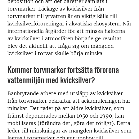
deposition och att det därefter samlats i
torvmarker. Läckage av kvicksilver från
torvmarker till ytvatten är en viktig källa till
kvicksilverföroreningar i akvatiska ekosystem. När
internationella åtgärder för att minska halterna
av kvicksilver i atmosfären började ge resultat
blev det aktuellt att fråga sig om mängden
kvicksilver i torvar skulle börja minska.
Kommer torvmarker fortsätta förorena
vattenmiljön med kvicksilver?
Banbrytande arbete med utsläpp av kvicksilver
från torvmarker bekräftar att ackumuleringen har
minskat. Det tyder på att äldre kvicksilver, som
främst deponerades mellan 1950 och 1990, kan
mobiliseras (förändra det, göra det rörligt). Detta
leder till minskningar av mängden kvicksilver som
lagras i torvmarker och ger upphov till