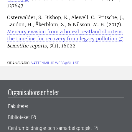
137647
Osterwalder, S., Bishop, K., Alewell, C., Fritsche, J.,
Laudon, H., Åkerblom, S., & Nilsson, M. B. (2017).
Mercury evasion from a boreal peatland shortens
the timeline for recovery from legacy pollution
.
Scientific reports
,
7
(1), 16022.
SIDANSVARIG:
VATTENMILJO-WEBB@SLU.SE
Organisationsenheter
Fakulteter
Biblioteket
Centrumbildningar och samarbetsprojekt