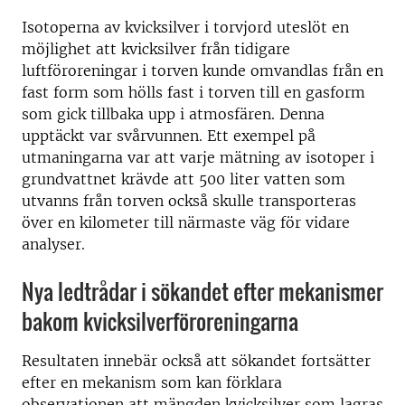
Isotoperna av kvicksilver i torvjord uteslöt en
möjlighet att kvicksilver från tidigare
luftföroreningar i torven kunde omvandlas från en
fast form som hölls fast i torven till en gasform
som gick tillbaka upp i atmosfären. Denna
upptäckt var svårvunnen. Ett exempel på
utmaningarna var att varje mätning av isotoper i
grundvattnet krävde att 500 liter vatten som
utvanns från torven också skulle transporteras
över en kilometer till närmaste väg för vidare
analyser.
Nya ledtrådar i sökandet efter mekanismer
bakom kvicksilverföroreningarna
Resultaten innebär också att sökandet fortsätter
efter en mekanism som kan förklara
observationen att mängden kvicksilver som lagras