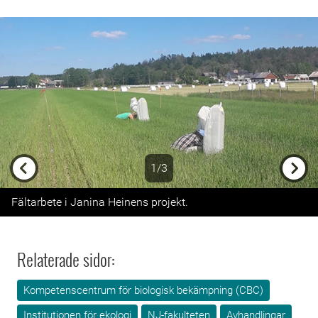
1/3
Previous
Next
Fältarbete i Janina Heinens projekt.
Relaterade sidor:
Kompetenscentrum för biologisk bekämpning (CBC)
Institutionen för ekologi
NJ-fakulteten
Avhandlingar