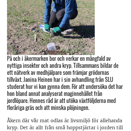
På och i åkermarken bor och verkar en mångfald av
nyttiga insekter och andra kryp. Tillsammans bildar de
ett nätverk av medhjälpare som främjar grödornas
tillväxt. Janina Heinen har i sin avhandling från SLU
studerat hur vi kan gynna dem. För att undersöka det har
hon bland annat analyserat maginnehållet från
jordlöpare. Hennes råd är att utöka växtföljderna med
fleråriga gräs och att minska plöjningen.
Åkern där vår mat odlas är livsmiljö för allehanda
kryp. Det är allt från små hoppstjärtar i jorden till