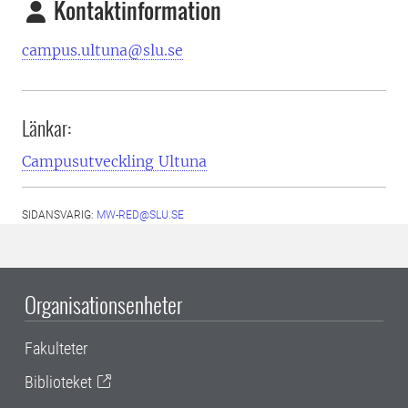
Kontaktinformation
campus.ultuna@slu.se
Länkar:
Campusutveckling Ultuna
SIDANSVARIG:
MW-RED@SLU.SE
Organisationsenheter
Fakulteter
Biblioteket