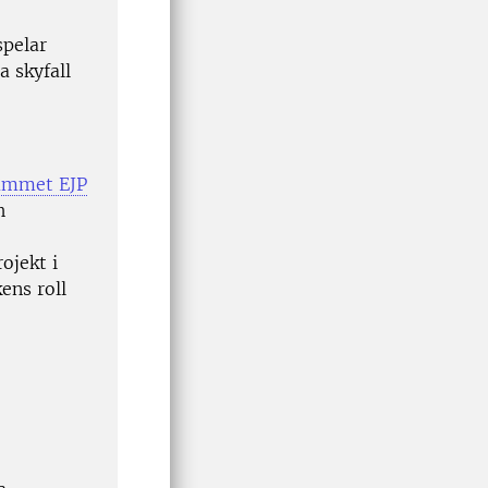
spelar
a skyfall
ammet EJP
h
ojekt i
ens roll
n