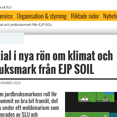
e på SLU
ervice
Organisation & styrning
Riktade sidor
Nyhet
imat och jordbruksmark från EJP SOIL
ial i nya rön om klimat och
uksmark från EJP SOIL
OVEMBER 2023
m jordbruksmarkens roll för
kommit en bra bit framåt, det
s under ett webbinarium som
gerades av SLU och