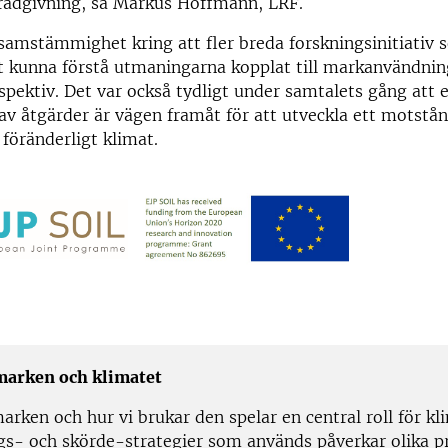
 rådgivning, sa Markus Hoffmann, LRF.
samstämmighet kring att fler breda forskningsinitiativ 
t kunna förstå utmaningarna kopplat till markanvändnin
rspektiv. Det var också tydligt under samtalets gång att 
v åtgärder är vägen framåt för att utveckla ett motstån
t föränderligt klimat.
marken och klimatet
rken och hur vi brukar den spelar en central roll för kl
ngs- och skörde-strategier som används påverkar olika pr