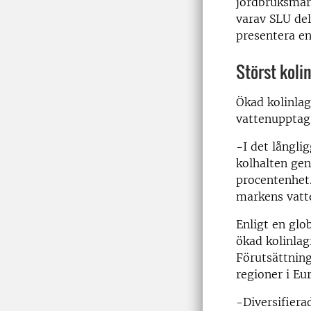
jordbruksmark
varav SLU del
presentera en
Störst koli
Ökad kolinlag
vattenupptag
-I det långli
kolhalten gen
procentenhet.
markens vatt
Enligt en glo
ökad kolinlag
Förutsättning
regioner i Eu
-Diversifiera