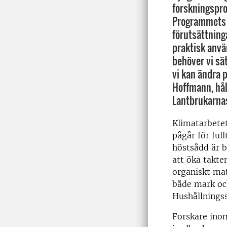
forskningspr
Programmets 
förutsättning
praktisk anvä
behöver vi sä
vi kan ändra 
Hoffmann, hål
Lantbrukarnas
Klimatarbete
pågår för ful
höstsådd är b
att öka takte
organiskt ma
både mark och
Hushållningss
Forskare in