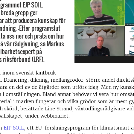
ogrammet EJP SOIL.
breda grepp ger
ar att producera kunskap för
ndning. -Efter programslut
tta oss ner och prata om hur
på vår rådgivning, sa Markus
lbarhetsexpert på
 riksförbund (LRF).
t inom svenskt lantbruk
lt. Dränering, dikning, mellangrödor, större andel direkt
ara en del av de åtgärder som utförs idag. Men ny kuns
n i omställningen. Bland annat behöver vi veta hur omsä
terial i marken fungerar och vilka grödor som är mest 
 skörd, berättade Line Strand, växtodlingsrådgivare vid
ällskapet, under webbinariet.
om
EJP SOIL
, ett EU-forskningsprogram för klimatsmart 