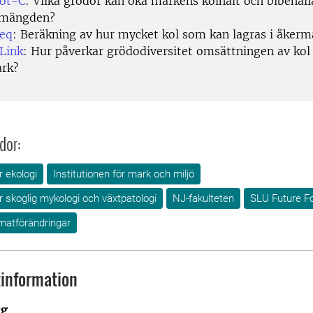
ot-C
: Vilka grödor kan öka markens kolhalt och bibehåll
emängden?
eq
: Beräkning av hur mycket kol som kan lagras i åkerm
Link
: Hur påverkar grödodiversitet omsättningen av kol 
rk?
dor:
r ekologi
Institutionen för mark och miljö
ör skoglig mykologi och växtpatologi
NJ-fakulteten
SLU Future F
imatförändringar
information
rg