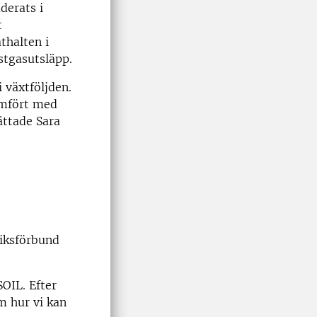
derats i
t
thalten i
ustgasutsläpp.
 växtföljden.
jämfört med
ättade Sara
iksförbund
SOIL. Efter
m hur vi kan