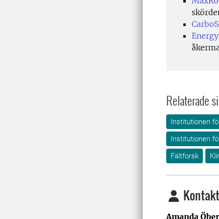
MaxRo
skörd
CarboS
Energy
åkerma
Relaterade si
Institutionen fö
Institutionen f
Fältforsk
Kl
Kontakt
Amanda Öbe