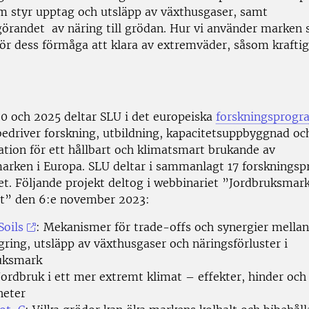
 styr upptag och utsläpp av växthusgaser, samt
ggörandet av näring till grödan. Hur vi använder marken 
för dess förmåga att klara av extremväder, såsom kraftig
0 och 2025 deltar SLU i det europeiska
forskningsprogr
driver forskning, utbildning, kapacitetsuppbyggnad oc
ion för ett hållbart och klimatsmart brukande av
arken i Europa. SLU deltar i sammanlagt 17 forskningspr
. Följande projekt deltog i webbinariet ”Jordbruksmark
et” den 6:e november 2023:
oils
: Mekanismer för trade-offs och synergier mella
gring, utsläpp av växthusgaser och näringsförluster i
uksmark
Jordbruk i ett mer extremt klimat – effekter, hinder och
heter