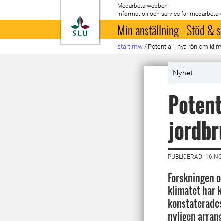
Medarbetarwebben
Information och service för medarbetar
Till startsida
Min anställning
Stöd & s
start mw
/
Potential i nya rön om kl
Nyhet
Potent
jordbr
PUBLICERAD: 16 N
Forskningen o
klimatet har 
konstaterade
nyligen arran