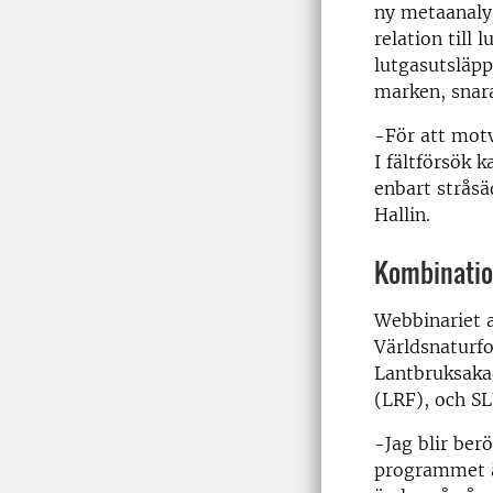
ny metaanalys
relation till 
lutgasutsläpp
marken, snara
-För att motv
I fältförsök 
enbart stråsä
Hallin.
Kombinatio
Webbinariet a
Världsnaturf
Lantbruksaka
(LRF), och S
-Jag blir ber
programmet är