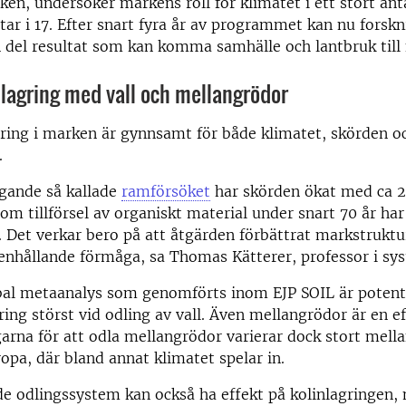
en, undersöker markens roll för klimatet i ett stort anta
tar i 17. Efter snart fyra år av programmet kan nu forsk
 del resultat som kan komma samhälle och lantbruk till
nlagring med vall och mellangrödor
ring i marken är gynnsamt för både klimatet, skörden o
.
ggande så kallade
ramförsöket
har skörden ökat med ca 2
om tillförsel av organiskt material under snart 70 år ha
 Det verkar bero på att åtgärden förbättrat markstrukt
enhållande förmåga, sa Thomas Kätterer, professor i sy
bal metaanalys som genomförts inom EJP SOIL är potenti
ring störst vid odling av vall. Även mellangrödor är en ef
arna för att odla mellangrödor varierar dock stort mella
ropa, där bland annat klimatet spelar in.
de odlingssystem kan också ha effekt på kolinlagringen, 