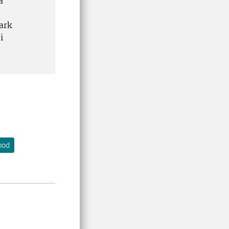
a
ark
i
ood