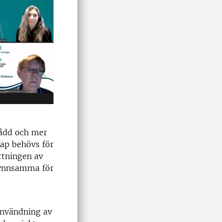
sådd och mer
kap behövs för
ttningen av
gynnsamma för
användning av