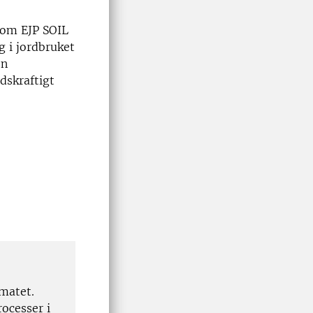
som EJP SOIL
g i jordbruket
en
dskraftigt
imatet.
ocesser i