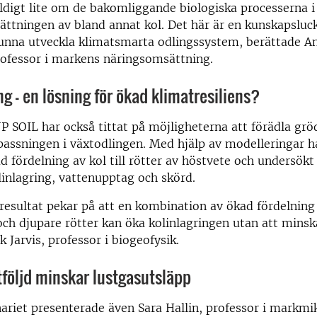
äldigt lite om de bakomliggande biologiska processerna
ttningen av bland annat kol. Det här är en kunskapsluck
 kunna utveckla klimatsmarta odlingssystem, berättade A
ofessor i markens näringsomsättning.
ng – en lösning för ökad klimatresiliens?
JP SOIL har också tittat på möjligheterna att förädla gröd
passningen i växtodlingen. Med hjälp av modelleringar 
d fördelning av kol till rötter av höstvete och undersökt 
linlagring, vattenupptag och skörd.
resultat pekar på att en kombination av ökad fördelning a
ch djupare rötter kan öka kolinlagringen utan att minsk
 Jarvis, professor i biogeofysik.
tföljd minskar lustgasutsläpp
riet presenterade även Sara Hallin, professor i markmik