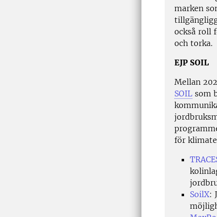
marken som
tillgängli
också roll 
och torka.
EJP SOIL
Mellan 202
SOIL
som be
kommunikat
jordbruksm
programmet
för klimat
TRACES
kolinla
jordbr
SoilX
: 
möjlig