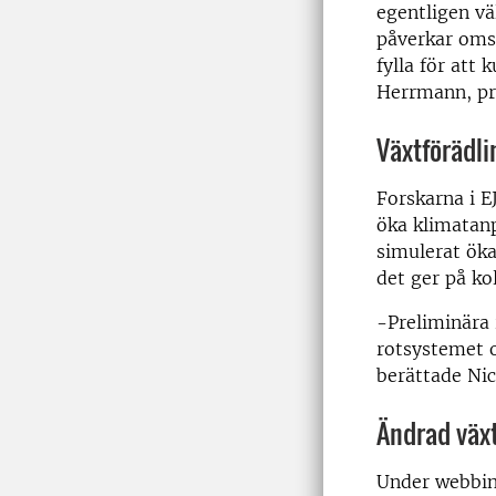
egentligen v
påverkar omsä
fylla för att
Herrmann, pr
Växtförädli
Forskarna i E
öka klimatan
simulerat öka
det ger på ko
-Preliminära 
rotsystemet o
berättade Nick
Ändrad väx
Under webbina