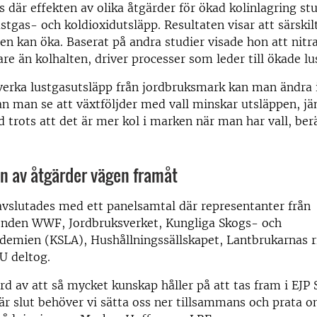
 där effekten av olika åtgärder för ökad kolinlagring stu
lustgas- och koldioxidutsläpp. Resultaten visar att särskil
en kan öka. Baserat på andra studier visade hon att nitra
re än kolhalten, driver processer som leder till ökade l
erka lustgasutsläpp från jordbruksmark kan man ändra i
kan man se att växtföljder med vall minskar utsläppen, 
d trots att det är mer kol i marken när man har vall, ber
n av åtgärder vägen framåt
vslutades med ett panelsamtal där representanter från
onden WWF, Jordbruksverket, Kungliga Skogs- och
demien (KSLA), Hushållningssällskapet, Lantbrukarnas r
LU deltog.
örd av att så mycket kunskap håller på att tas fram i EJP 
 slut behöver vi sätta oss ner tillsammans och prata o