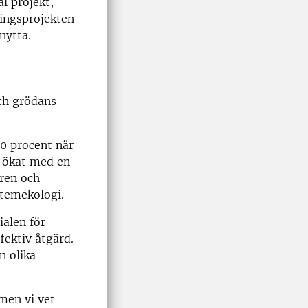
l projekt,
ningsprojekten
 nytta.
ch grödans
0 procent när
r ökat med en
uren och
stemekologi.
alen för
fektiv åtgärd.
n olika
men vi vet