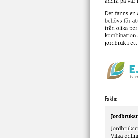
ändra på vår
Det fanns en 
behövs för at
från olika pe
kombination a
jordbruk i et
Fakta:
Jordbruks
Jordbruksma
Vilka odli