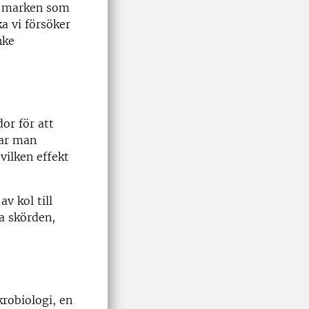
 i marken som
a vi försöker
nke
or för att
har man
vilken effekt
v kol till
a skörden,
robiologi, en