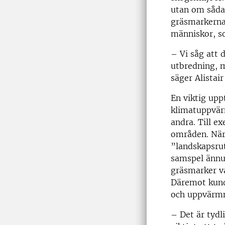
utan om såda
gräsmarkerna.
människor, so
– Vi såg att 
utbredning, 
säger Alistair
En viktig upp
klimatuppvärm
andra. Till 
områden. När 
”landskapsrut
samspel ännu 
gräsmarker v
Däremot kunde
och uppvärmni
– Det är tydl