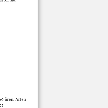
arter ska
60 åren. Arten
et