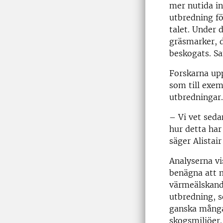
mer nutida in
utbredning fö
talet. Under 
gräsmarker, d
beskogats. Sa
Forskarna upp
som till exem
utbredningar.
– Vi vet seda
hur detta har
säger Alistair
Analyserna vi
benägna att m
värmeälskande
utbredning, 
ganska många 
skogsmiljöer