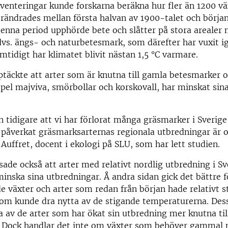
venteringar kunde forskarna beräkna hur fler än 1200 vä
rändrades mellan första halvan av 1900-talet och börja
denna period upphörde bete och slåtter på stora arealer 
vs. ängs- och naturbetesmark, som därefter har vuxit i
mtidigt har klimatet blivit nästan 1,5 °C varmare.
täckte att arter som är knutna till gamla betesmarker o
pel majviva, smörbollar och korskovall, har minskat sin
n tidigare att vi har förlorat många gräsmarker i Sverige
 påverkat gräsmarksarternas regionala utbredningar är 
 Auffret, docent i ekologi på SLU, som har lett studien.
sade också att arter med relativt nordlig utbredning i S
inska sina utbredningar. Å andra sidan gick det bättre f
 växter och arter som redan från början hade relativt s
som kunde dra nytta av de stigande temperaturerna. De
av de arter som har ökat sin utbredning mer knutna til
. Dock handlar det inte om växter som behöver gammal 