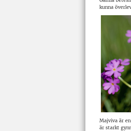
Gamla betesm
kunna överleva
Majviva är en
är starkt gyn