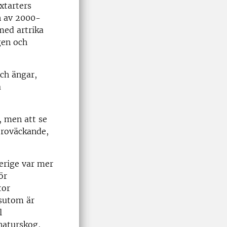
xtarters
n av 2000-
med artrika
gen och
ch ängar,
a
, men att se
oroväckande,
verige var mer
ör
tor
ssutom är
l
naturskog,