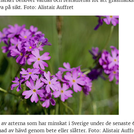
arker behöver vårdas och restaureras för att gräsmarks
 på sikt. Foto: Alistair Auffret
 av arterna som har minskat i Sverige under de senaste 
nad av hävd genom bete eller slåtter. Foto: Alistair Auffr