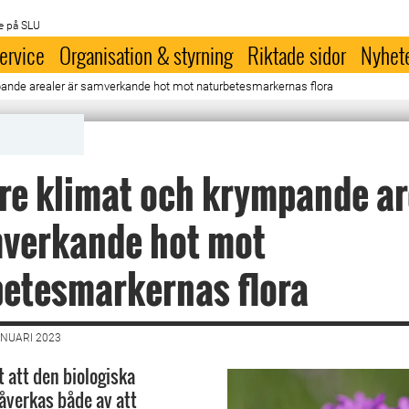
e på SLU
ervice
Organisation & styrning
Riktade sidor
Nyhet
ande arealer är samverkande hot mot naturbetesmarkernas flora
e klimat och krympande ar
mverkande hot mot
etesmarkernas flora
ANUARI 2023
t att den biologiska
åverkas både av att