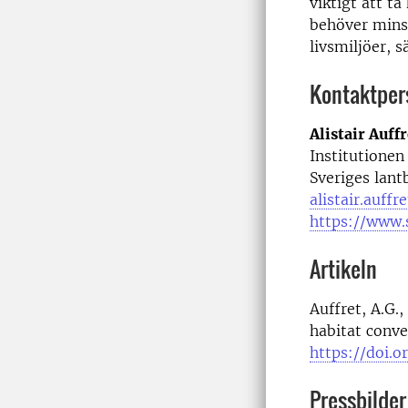
viktigt att t
behöver minsk
livsmiljöer, s
Kontaktper
Alistair Auffr
Institutionen
Sveriges lant
alistair.auffr
https://www.s
Artikeln
Auffret, A.G.
habitat conve
https://doi.
Pressbilder