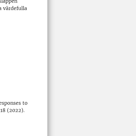
tsläppen
a värdefulla
responses to
18 (2022).