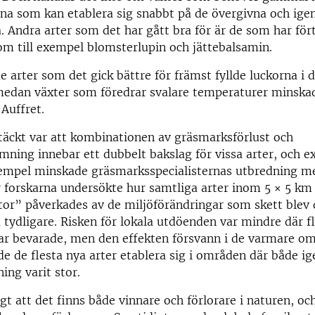
na som kan etablera sig snabbt på de övergivna och ig
 Andra arter som det har gått bra för är de som har fört
m till exempel blomsterlupin och jättebalsamin.
de arter som det gick bättre för främst fyllde luckorna i 
medan växter som föredrar svalare temperaturer minskad
 Auffret.
täckt var att kombinationen av gräsmarksförlust och
ning innebar ett dubbelt bakslag för vissa arter, och ex
exempel minskade gräsmarksspecialisternas utbredning m
forskarna undersökte hur samtliga arter inom 5 × 5 km
or” påverkades av de miljöförändringar som skett blev 
tydligare. Risken för lokala utdöenden var mindre där fl
ar bevarade, men den effekten försvann i de varmare o
 de flesta nya arter etablera sig i områden där både i
ng varit stor.
igt att det finns både vinnare och förlorare i naturen, oc