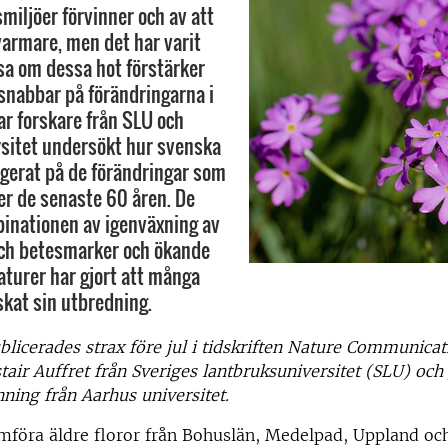
smiljöer förvinner och av att
 varmare, men det har varit
isa om dessa hot förstärker
snabbar på förändringarna i
ar forskare från SLU och
sitet undersökt hur svenska
agerat på de förändringar som
er de senaste 60 åren. De
binationen av igenväxning av
och betesmarker och ökande
turer har gjort att många
skat sin utbredning.
blicerades strax före jul i tidskriften Nature Communicat
stair Auffret från Sveriges lantbruksuniversitet (SLU) och
nning från Aarhus universitet.
mföra äldre floror från Bohuslän, Medelpad, Uppland o