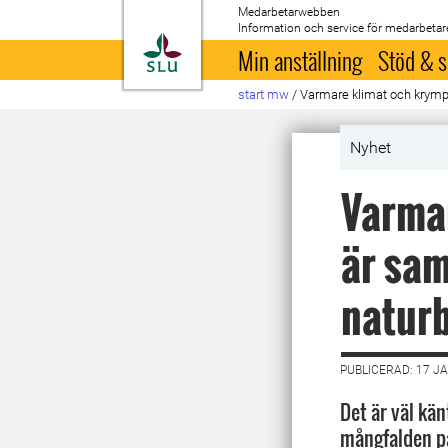
Medarbetarwebben
Information och service för medarbetar
Till startsida
Min anställning
Stöd & s
start mw
/
Varmare klimat och krymp
Nyhet
Varmar
är sa
naturb
PUBLICERAD: 17 J
Det är väl kän
mångfalden p