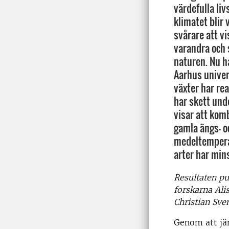
värdefulla liv
klimatet blir
svårare att v
varandra och 
naturen. Nu h
Aarhus univer
växter har re
har skett und
visar att kom
gamla ängs- 
medeltempera
arter har min
Resultaten pu
forskarna Ali
Christian Sve
Genom att jä