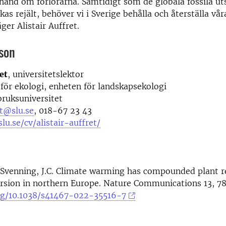
a hand om förlorarna. Samtidigt som de globala fossila u
as rejält, behöver vi i Sverige behålla och återställa vår
äger Alistair Auffret.
son
et
, universitetslektor
 för ekologi, enheten för landskapsekologi
bruksuniversitet
et@slu.se
, 018-67 23 43
lu.se/cv/alistair-auffret/
, Svenning, J.C. Climate warming has compounded plant 
rsion in northern Europe. Nature Communications 13, 78
org/10.1038/s41467-022-35516-7