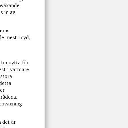
enväxande
s in av
deras
e mest i syd,
tra nytta för
est i varmare
 stora
detta
er
mrådena.
genväxning
h det är