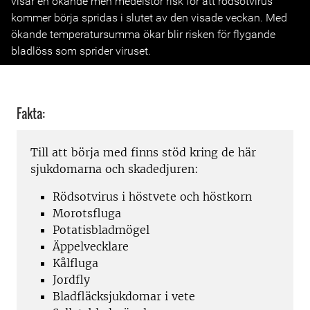
visar en ökande men medelstor risk för att rödsotvirus
kommer börja spridas i slutet av den visade veckan. Med
ökande temperatursumma ökar blir risken för flygande
bladlöss som sprider viruset.
Fakta:
Till att börja med finns stöd kring de här
sjukdomarna och skadedjuren:
Rödsotvirus i höstvete och höstkorn
Morotsfluga
Potatisbladmögel
Äppelvecklare
Kålfluga
Jordfly
Bladfläcksjukdomar i vete