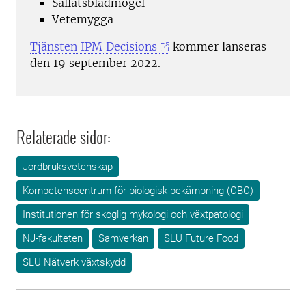
Sallatsbladmögel
Vetemygga
Tjänsten IPM Decisions
kommer lanseras
den 19 september 2022.
Relaterade sidor:
Jordbruksvetenskap
Kompetenscentrum för biologisk bekämpning (CBC)
Institutionen för skoglig mykologi och växtpatologi
NJ-fakulteten
Samverkan
SLU Future Food
SLU Nätverk växtskydd