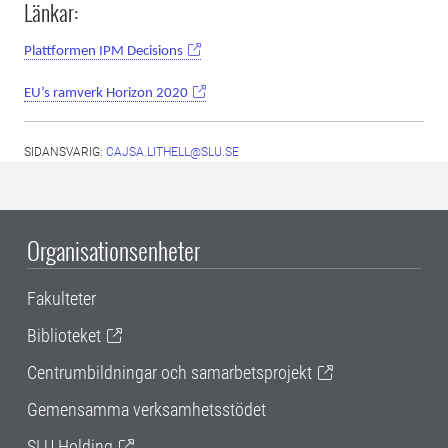
Länkar:
Plattformen IPM Decisions
EU’s ramverk Horizon 2020
SIDANSVARIG:
CAJSA.LITHELL@SLU.SE
Organisationsenheter
Fakulteter
Biblioteket
Centrumbildningar och samarbetsprojekt
Gemensamma verksamhetsstödet
SLU Holding