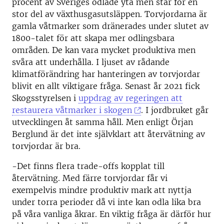
procent av Sveriges odlade yta men står för en
stor del av växthusgasutsläppen. Torvjordarna är
gamla våtmarker som dränerades under slutet av
1800-talet för att skapa mer odlingsbara
områden. De kan vara mycket produktiva men
svåra att underhålla. I ljuset av rådande
klimatförändring har hanteringen av torvjordar
blivit en allt viktigare fråga. Senast år 2021 fick
Skogsstyrelsen i
uppdrag av regeringen att
restaurera våtmarker i skogen
. I jordbruket går
utvecklingen åt samma håll. Men enligt Örjan
Berglund är det inte självklart att återvätning av
torvjordar är bra.
-Det finns flera trade-offs kopplat till
återvätning. Med färre torvjordar får vi
exempelvis mindre produktiv mark att nyttja
under torra perioder då vi inte kan odla lika bra
på våra vanliga åkrar. En viktig fråga är därför hur