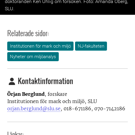
doktoranden Ken Uhlig om försöken. Foto: Amanda Öberg,
SLU.
Relaterade sidor:
Institutionen för mark och miljö
NJ-fakulteten
Nyheter om miljöanalys
Kontaktinformation
Örjan Berglund
, forskare
Institutionen för mark och miljö, SLU
orjan.berglund@slu.se
, 018-671186, 070-7142186
Länkar: