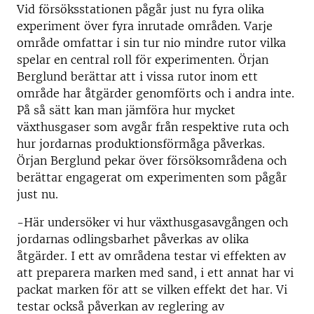
Vid försöksstationen pågår just nu fyra olika
experiment över fyra inrutade områden. Varje
område omfattar i sin tur nio mindre rutor vilka
spelar en central roll för experimenten. Örjan
Berglund berättar att i vissa rutor inom ett
område har åtgärder genomförts och i andra inte.
På så sätt kan man jämföra hur mycket
växthusgaser som avgår från respektive ruta och
hur jordarnas produktionsförmåga påverkas.
Örjan Berglund pekar över försöksområdena och
berättar engagerat om experimenten som pågår
just nu.
-Här undersöker vi hur växthusgasavgången och
jordarnas odlingsbarhet påverkas av olika
åtgärder. I ett av områdena testar vi effekten av
att preparera marken med sand, i ett annat har vi
packat marken för att se vilken effekt det har. Vi
testar också påverkan av reglering av