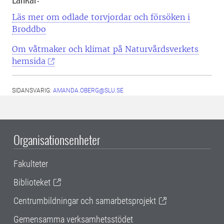
Läs mer om odlade torvjordar och försöken i
Broddbo
Om våtmaker och klimat på Naturvårdsverkets
hemsida
SIDANSVARIG:
AMANDA.OBERG@SLU.SE
Organisationsenheter
Fakulteter
Biblioteket
Centrumbildningar och samarbetsprojekt
Gemensamma verksamhetsstödet