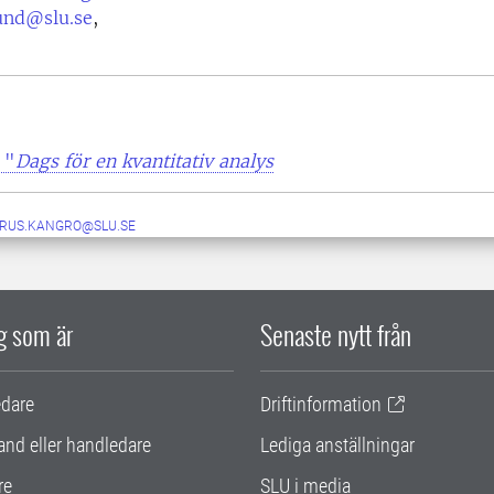
lund@slu.se
,
 "
Dags för en kvantitativ analys
RUS.KANGRO@SLU.SE
ig som är
Senaste nytt från
edare
Driftinformation
and eller handledare
Lediga anställningar
re
SLU i media