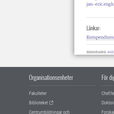
jan-eric.eng
Länkar:
Kompendium
SIDANSVARIG:
AND
Organisationsenheter
För d
Fakulteter
Chef/l
Biblioteket
Doktor
Centrumbildningar och
Forska