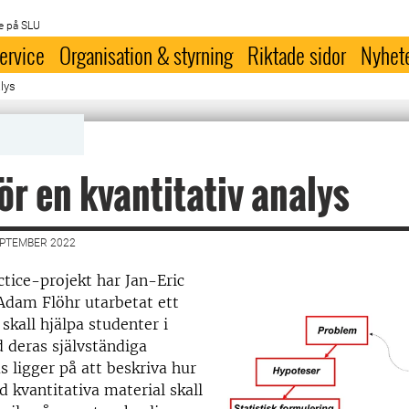
e på SLU
ervice
Organisation & styrning
Riktade sidor
Nyhet
alys
ör en kvantitativ analys
EPTEMBER 2022
actice-projekt har Jan-Eric
Adam Flöhr utarbetat ett
skall hjälpa studenter i
deras självständiga
s ligger på att beskriva hur
 kvantitativa material skall