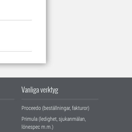
Vanliga verktyg
Proceedo (beställningar, fakturor)
Primula (ledighet, sjukanmälan,
lönespec m.m.)