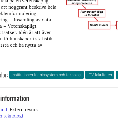
 vila på en vetenskaplig
att noggrant beskriva hela
oblemformulering –
ring – Insamling av data –
a – Vetenskapligt
utsatser. Idén är att även
n förkunskaper i statistik
örstå och ha nytta av
dor:
Institutionen för biosystem och teknologi
LTV-fakulteten
information
und,
Extern resurs
h teknologi