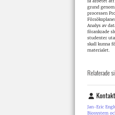
få arbetet att
grund genom 
processen Pr
Försöksplane
Analys av dat
förankrade sl
studenter uta
skall kunna f
materialet.
Relaterade si
Kontakt
Jan-Eric Engl
Biosystem oc