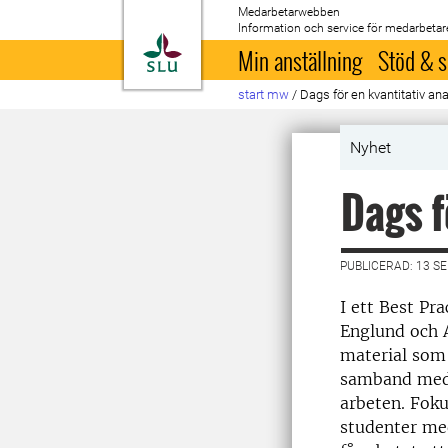
Medarbetarwebben
Information och service för medarbetar
Till startsida
Min anställning
Stöd & s
start mw
/
Dags för en kvantitativ an
Nyhet
Dags f
PUBLICERAD: 13 S
I ett Best Pr
Englund och 
material som 
samband med 
arbeten. Foku
studenter med