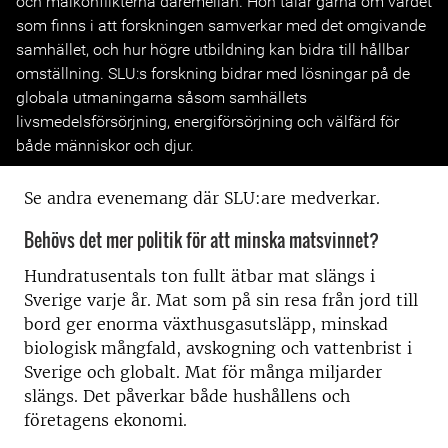
och målkonflikterna däremellan. Hon talar gärna om värdet
som finns i att forskningen samverkar med det omgivande
samhället, och hur högre utbildning kan bidra till hållbar
omställning. SLU:s forskning bidrar med lösningar på de
globala utmaningarna såsom samhällets
livsmedelsförsörjning, energiförsörjning och välfärd för
både människor och djur.
Se andra evenemang där SLU:are medverkar.
Behövs det mer politik för att minska matsvinnet?
Hundratusentals ton fullt ätbar mat slängs i
Sverige varje år. Mat som på sin resa från jord till
bord ger enorma växthusgasutsläpp, minskad
biologisk mångfald, avskogning och vattenbrist i
Sverige och globalt. Mat för många miljarder
slängs. Det påverkar både hushållens och
företagens ekonomi.