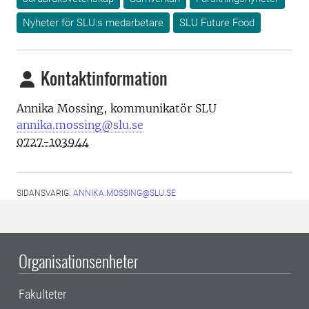
Nyheter för SLU:s medarbetare
SLU Future Food
Kontaktinformation
Annika Mossing,
kommunikatör
SLU
annika.mossing@slu.se
0727-103944
SIDANSVARIG:
ANNIKA.MOSSING@SLU.SE
Organisationsenheter
Fakulteter