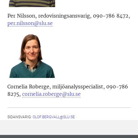
Per Nilsson, redovisningsansvarig, 090-786 8472,
per.nilsson@slu.se
Cornelia Roberge, miljöanalysspecialist, 090-786
8275,
cornelia.roberge@slu.se
SIDANSVARIG:
OLOF.BERGVALL@SLU.SE