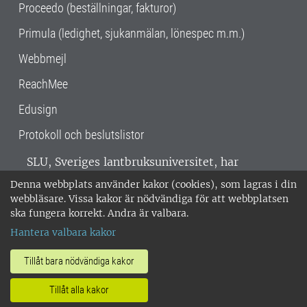
Proceedo (beställningar, fakturor)
Primula (ledighet, sjukanmälan, lönespec m.m.)
Webbmejl
ReachMee
Edusign
Protokoll och beslutslistor
SLU, Sveriges lantbruksuniversitet, har
verksamhet över hela Sverige. Huvudorter är
Denna webbplats använder kakor (cookies), som lagras i din
Alnarp, Uppsala och Umeå.
SLU är
webbläsare. Vissa kakor är nödvändiga för att webbplatsen
miljöcertifierat enligt ISO 14001. •
Telefon:
ska fungera korrekt. Andra är valbara.
018-67 10 00 • Org nr: 202100-2817 •
Om
Hantera valbara kakor
medarbetarwebben
•
SLU:s fakturaadress
•
Om SLU:s webbplatser
•
Vid KRIS
Tillåt bara nödvändiga kakor
•
Hantera kakor
•
Behandling av
Tillåt alla kakor
personuppgifter