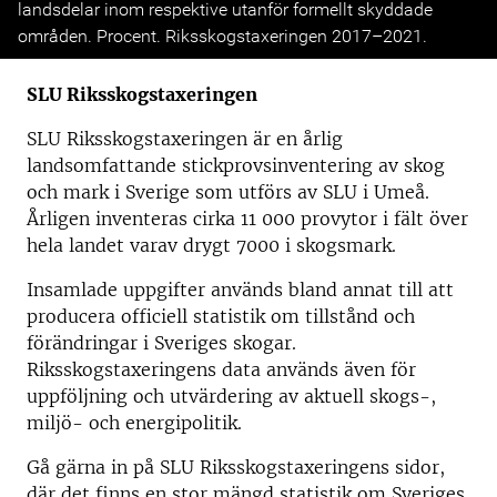
landsdelar inom respektive utanför formellt skyddade
områden. Procent. Riksskogstaxeringen 2017–2021.
SLU Riksskogstaxeringen
SLU Riksskogstaxeringen är en årlig
landsomfattande stickprovsinventering av skog
och mark i Sverige som utförs av SLU i Umeå.
Årligen inventeras cirka 11 000 provytor i fält över
hela landet varav drygt 7000 i skogsmark.
Insamlade uppgifter används bland annat till att
producera officiell statistik om tillstånd och
förändringar i Sveriges skogar.
Riksskogstaxeringens data används även för
uppföljning och utvärdering av aktuell skogs-,
miljö- och energipolitik.
Gå gärna in på SLU Riksskogstaxeringens sidor,
där det finns en stor mängd statistik om Sveriges