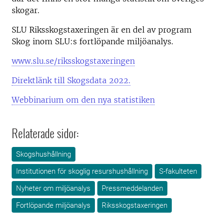
skogar.
SLU Riksskogstaxeringen är en del av program
Skog inom SLU:s fortlöpande miljöanalys.
www.slu.se/riksskogstaxeringen
Direktlänk till Skogsdata 2022.
Webbinarium om den nya statistiken
Relaterade sidor:
Skogshushållning
Institutionen för skoglig resurshushållning
S-fakulteten
Nyheter om miljöanalys
Pressmeddelanden
Fortlöpande miljöanalys
Riksskogstaxeringen