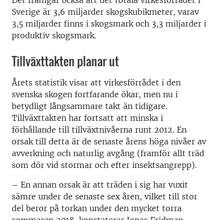
Det framgår också att det totala virkesförrådet i
Sverige är 3,6 miljarder skogskubikmeter, varav
3,5 miljarder finns i skogsmark och 3,3 miljarder i
produktiv skogsmark.
Tillväxttakten planar ut
Årets statistik visar att virkesförrådet i den
svenska skogen fortfarande ökar, men nu i
betydligt långsammare takt än tidigare.
Tillväxttakten har fortsatt att minska i
förhållande till tillväxtnivåerna runt 2012. En
orsak till detta är de senaste årens höga nivåer av
avverkning och naturlig avgång (framför allt träd
som dör vid stormar och efter insektsangrepp).
– En annan orsak är att träden i sig har vuxit
sämre under de senaste sex åren, vilket till stor
del beror på torkan under den mycket torra