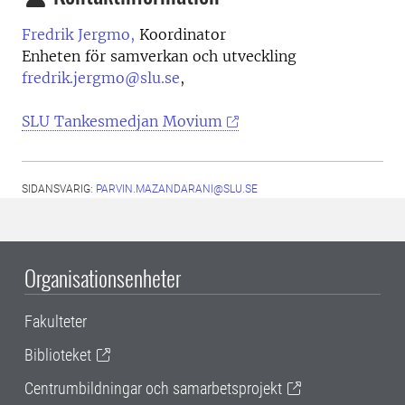
Fredrik Jergmo,
Koordinator
Enheten för samverkan och utveckling
fredrik.jergmo@slu.se
,
SLU Tankesmedjan Movium
SIDANSVARIG:
PARVIN.MAZANDARANI@SLU.SE
Organisationsenheter
Fakulteter
Biblioteket
Centrumbildningar och samarbetsprojekt