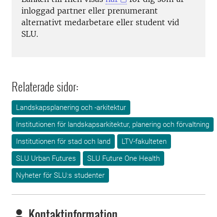
inloggad partner eller prenumerant
alternativt medarbetare eller student vid
SLU.
Relaterade sidor:
Landskapsplanering och -arkitektur
Institutionen för landskapsarkitektur, planering och förvaltning
Institutionen för stad och land
LTV-fakulteten
SLU Urban Futures
SLU Future One Health
Nyheter för SLU:s studenter
Kontaktinformation