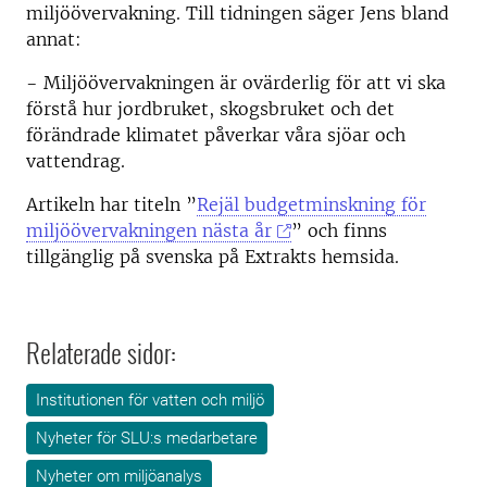
miljöövervakning. Till tidningen säger Jens bland
annat:
− Miljöövervakningen är ovärderlig för att vi ska
förstå hur jordbruket, skogsbruket och det
förändrade klimatet påverkar våra sjöar och
vattendrag.
Artikeln har titeln ”
Rejäl budgetminskning för
miljöövervakningen nästa år
” och finns
tillgänglig på svenska på Extrakts hemsida.
Relaterade sidor:
Institutionen för vatten och miljö
Nyheter för SLU:s medarbetare
Nyheter om miljöanalys