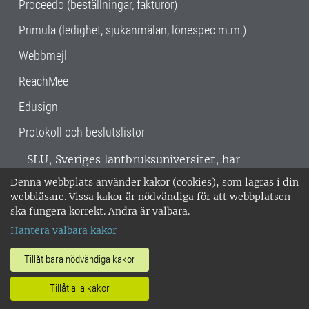
Proceedo (beställningar, fakturor)
Primula (ledighet, sjukanmälan, lönespec m.m.)
Webbmejl
ReachMee
Edusign
Protokoll och beslutslistor
SLU, Sveriges lantbruksuniversitet, har
verksamhet över hela Sverige. Huvudorter är
Denna webbplats använder kakor (cookies), som lagras i din
Alnarp, Uppsala och Umeå.
SLU är
webbläsare. Vissa kakor är nödvändiga för att webbplatsen
miljöcertifierat enligt ISO 14001. •
Telefon:
ska fungera korrekt. Andra är valbara.
018-67 10 00 • Org nr: 202100-2817 •
Om
Hantera valbara kakor
medarbetarwebben
•
SLU:s fakturaadress
•
Om SLU:s webbplatser
•
Vid KRIS
Tillåt bara nödvändiga kakor
•
Hantera kakor
•
Behandling av
Tillåt alla kakor
personuppgifter