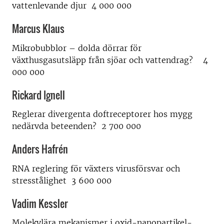
vattenlevande djur 4 000 000
Marcus Klaus
Mikrobubblor – dolda dörrar för
växthusgasutsläpp från sjöar och vattendrag? 4
000 000
Rickard Ignell
Reglerar divergenta doftreceptorer hos mygg
nedärvda beteenden? 2 700 000
Anders Hafrén
RNA reglering för växters virusförsvar och
stresstålighet 3 600 000
Vadim Kessler
Molekylära mekanismer i oxid-nanopartikel-