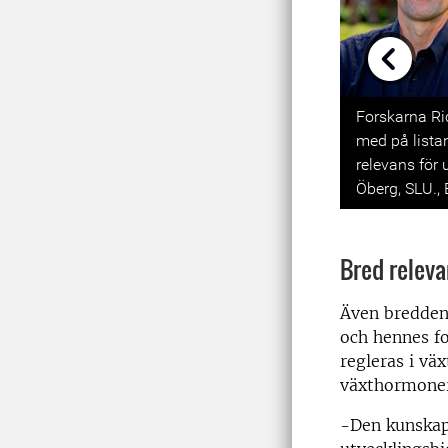
Previou
Forskarna R
med på listan
relevans för 
Öberg, SLU., 
Bred relev
Även bredden 
och hennes fo
regleras i vä
växthormoner,
-Den kunskap 