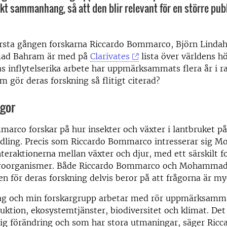
kt sammanhang, så att den blir relevant för en större publ
örsta gången forskarna Riccardo Bommarco, Björn Lindah
ad Bahram är med på
Clarivates
lista över världens h
as inflytelserika arbete har uppmärksammats flera år i ra
m gör deras forskning så flitigt citerad?
ågor
arco forskar på hur insekter och växter i lantbruket p
odling. Precis som Riccardo Bommarco intresserar sig
teraktionerna mellan växter och djur, med ett särskilt f
roorganismer. Både Riccardo Bommarco och Mohammad
n för deras forskning delvis beror på att frågorna är my
ag och min forskargrupp arbetar med rör uppmärksam
ktion, ekosystemtjänster, biodiversitet och klimat. De
tig förändring och som har stora utmaningar, säger Ricc