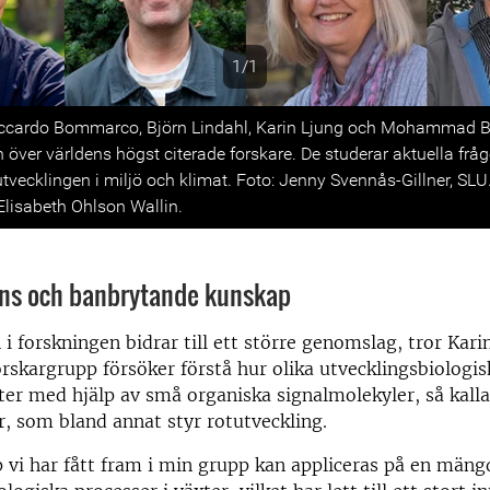
1/1
s
iccardo Bommarco, Björn Lindahl, Karin Ljung och Mohammad 
 över världens högst citerade forskare. De studerar aktuella frå
utvecklingen i miljö och klimat. Foto: Jenny Svennås-Gillner, SL
Elisabeth Ohlson Wallin.
ans och banbrytande kunskap
i forskningen bidrar till ett större genomslag, tror Kari
rskargrupp försöker förstå hur olika utvecklingsbiologis
xter med hjälp av små organiska signalmolekyler, så kall
 som bland annat styr rotutveckling.
vi har fått fram i min grupp kan appliceras på en mängd