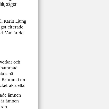
ik, säger
l, Karin Ljung
ögst citerade
d. Vad är det
åverkar och
 Mohammad
okus på
 Bahram tror
cket aktuella.
made ämnen
t är ämnen
ardo