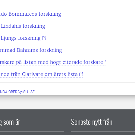
rdo Bommarcos forskning
 Lindahls forskning
 Ljungs forskning
mmad Bahrams forskning
skare på listan med högt citerade forskare”
de från Clarivate om årets lista
NDA.OBERG@SLU.SE
ig som är
Senaste nytt från