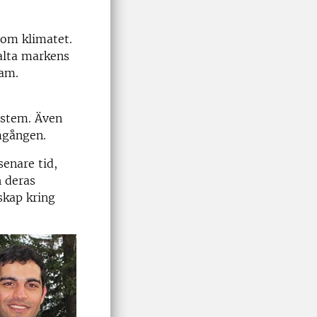
som klimatet.
valta markens
ram.
ystem. Även
amgången.
enare tid,
h deras
skap kring