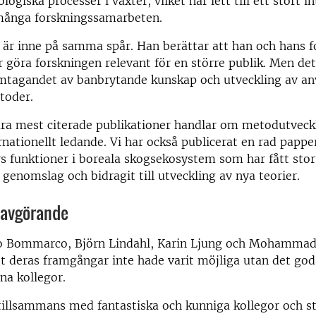
logiska processer i växter, vilket har lett till ett stort i
många forskningssamarbeten.
 är inne på samma spår. Han berättar att han och hans 
er göra forskningen relevant för en större publik. Men de
mtagandet av banbrytande kunskap och utveckling av a
toder.
ra mest citerade publikationer handlar om metodutveckl
ernationellt ledande. Vi har också publicerat en rad papp
 funktioner i boreala skogsekosystem som har fått stor
 genomslag och bidragit till utveckling av nya teorier.
avgörande
o Bommarco, Björn Lindahl, Karin Ljung och Mohamma
t deras framgångar inte hade varit möjliga utan det go
na kollegor.
tillsammans med fantastiska och kunniga kollegor och st