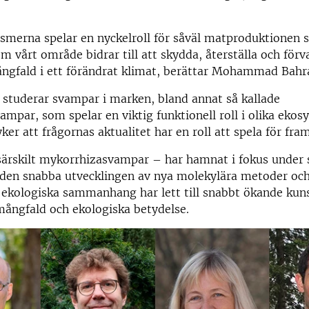
smerna spelar en nyckelroll för såväl matproduktionen 
m vårt område bidrar till att skydda, återställa och för
ångfald i ett förändrat klimat, berättar Mohammad Bah
 studerar svampar i marken, bland annat så kallade
mpar, som spelar en viktig funktionell roll i olika ekos
ker att frågornas aktualitet har en roll att spela för fr
ärskilt mykorrhizasvampar – har hamnat i fokus under s
t den snabba utvecklingen av nya molekylära metoder oc
 ekologiska sammanhang har lett till snabbt ökande kun
ångfald och ekologiska betydelse.