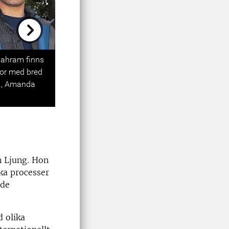
Next
Bahram finns
gor med bred
U., Amanda
n Ljung. Hon
ka processer
ade
 olika