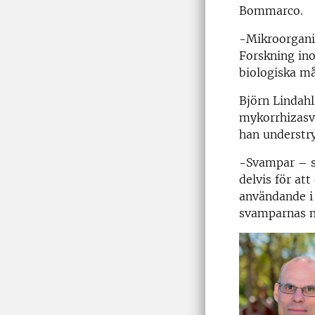
Bommarco.
-Mikroorgani
Forskning ino
biologiska m
Björn Lindahl
mykorrhizasva
han understry
-Svampar – s
delvis för at
användande i
svamparnas m