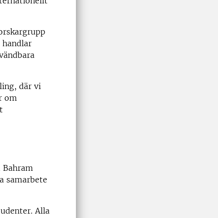
nternationellt
forskargrupp
t handlar
nvändbara
ing, där vi
er om
t
d Bahram
da samarbete
udenter. Alla