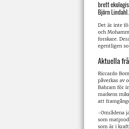
brett ekologis
Björn Lindahl.
Det är inte f
och Mohamm
forskare. Der
egentligen so
Aktuella fr
Riccardo Bomm
påverkas av 
Bahram för in
markens mik
att framgånge
-Områdena j
som matprodu
som är i kraf