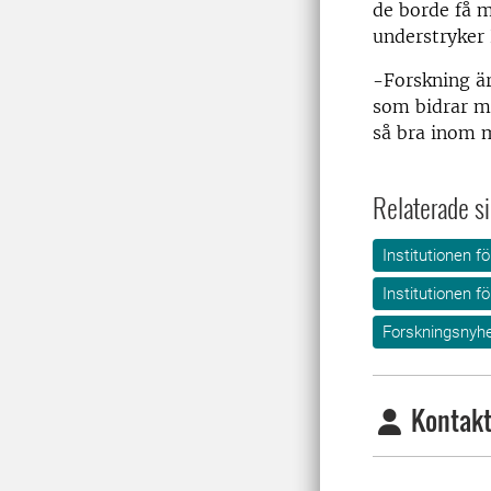
de borde få 
understryker
-Forskning är
som bidrar me
så bra inom m
Relaterade si
Institutionen fö
Institutionen fö
Forskningsnyhe
Kontakt