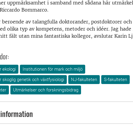
mer uppmärksamhet i samband med sådana här utmärkel
 Riccardo Bommarco.
 beroende av talangfulla doktorander, postdoktorer och
d olika typ av kompetens, metoder och idéer. Jag hade 
itt fält utan mina fantastiska kollegor, avslutar Karin L
dor:
r ekologi
Institutionen för mark och miljö
r skoglig genetik och växtfysiologi
NJ-fakulteten
S-fakulteten
ter
Utmärkelser och forskningsbidrag
information