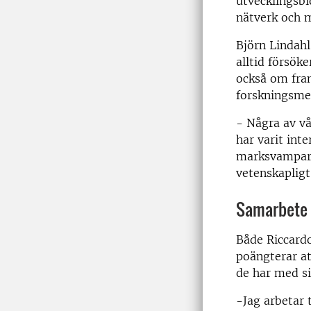
utvecklingsbio
nätverk och 
Björn Lindahl
alltid försök
också om fra
forskningsme
- Några av vå
har varit int
marksvampars
vetenskapligt
Samarbete 
Både Riccard
poängterar at
de har med si
-Jag arbetar 