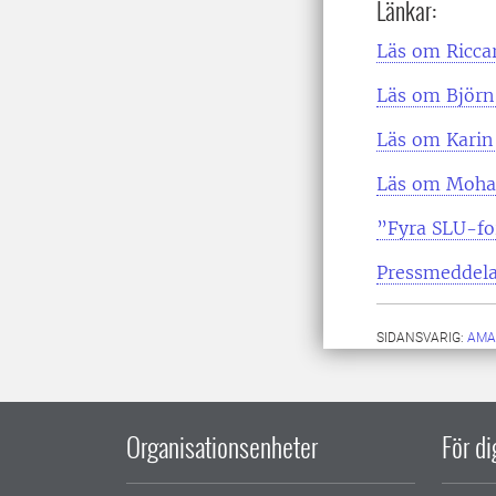
Länkar:
Läs om Ricca
Läs om Björn
Läs om Karin
Läs om Moha
”Fyra SLU-for
Pressmeddelan
SIDANSVARIG:
AMA
Organisationsenheter
För d