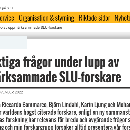
e på SLU
ervice
Organisation & styrning
Riktade sidor
Nyhet
 lupp av uppmärksammade SLU-forskare
ktiga frågor under lupp av
rksammade SLU-forskare
OVEMBER 2022
a Riccardo Bommarco, Björn Lindahl, Karin Ljung och Mo
r världens högst citerade forskare, enligt en ny sammanst
ras forskning har relevans för breda och avgörande frågor 
Jag och min forskargrupp försöker alltid presentera vår for