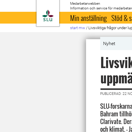
Medarbetarwebben
Information och service för medarbetar
Till startsida
Min anställning
Stöd & s
start mw
/
Livsviktiga frågor under
Nyhet
Livsvi
uppmä
PUBLICERAD: 22 N
SLU-forskarn
Bahram tillhö
Clarivate. De
och klimat. – 