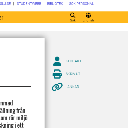
SLU.SE
STUDENTWEBB
BIBLIOTEK
SÖK PERSONAL
er
Sök
English
KONTAKT
SKRIV UT
LÄNKAR
hammad
ällning från
som rör miljö
skning i ett