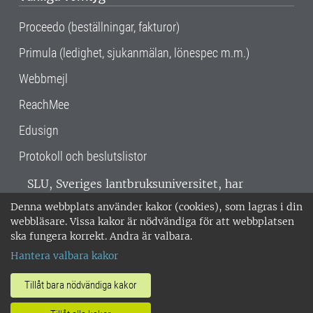
Proceedo (beställningar, fakturor)
Primula (ledighet, sjukanmälan, lönespec m.m.)
Webbmejl
ReachMee
Edusign
Protokoll och beslutslistor
SLU, Sveriges lantbruksuniversitet, har
verksamhet över hela Sverige. Huvudorter är
Denna webbplats använder kakor (cookies), som lagras i din
Alnarp, Uppsala och Umeå.
SLU är
webbläsare. Vissa kakor är nödvändiga för att webbplatsen
miljöcertifierat enligt ISO 14001. •
Telefon:
ska fungera korrekt. Andra är valbara.
018-67 10 00 • Org nr: 202100-2817 •
Om
Hantera valbara kakor
medarbetarwebben
•
SLU:s fakturaadress
•
Om SLU:s webbplatser
•
Vid KRIS
Tillåt bara nödvändiga kakor
•
Hantera kakor
•
Behandling av