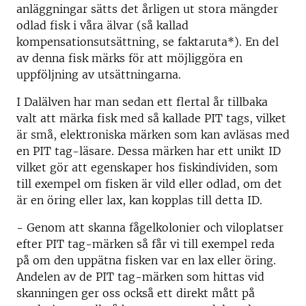
anläggningar sätts det årligen ut stora mängder
odlad fisk i våra älvar (så kallad
kompensationsutsättning, se faktaruta*). En del
av denna fisk märks för att möjliggöra en
uppföljning av utsättningarna.
I Dalälven har man sedan ett flertal år tillbaka
valt att märka fisk med så kallade PIT tags, vilket
är små, elektroniska märken som kan avläsas med
en PIT tag-läsare. Dessa märken har ett unikt ID
vilket gör att egenskaper hos fiskindividen, som
till exempel om fisken är vild eller odlad, om det
är en öring eller lax, kan kopplas till detta ID.
- Genom att skanna fågelkolonier och viloplatser
efter PIT tag-märken så får vi till exempel reda
på om den uppätna fisken var en lax eller öring.
Andelen av de PIT tag-märken som hittas vid
skanningen ger oss också ett direkt mått på