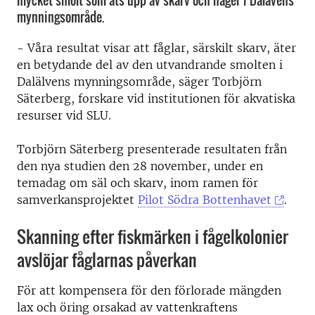
mycket smolt som äts upp av skarv och häger i Dalävens
mynningsområde.
- Våra resultat visar att fåglar, särskilt skarv, äter
en betydande del av den utvandrande smolten i
Dalälvens mynningsområde, säger Torbjörn
Säterberg, forskare vid institutionen för akvatiska
resurser vid SLU.
Torbjörn Säterberg presenterade resultaten från
den nya studien den 28 november, under en
temadag om säl och skarv, inom ramen för
samverkansprojektet
Pilot Södra Bottenhavet
.
Skanning efter fiskmärken i fågelkolonier
avslöjar fåglarnas påverkan
För att kompensera för den förlorade mängden
lax och öring orsakad av vattenkraftens