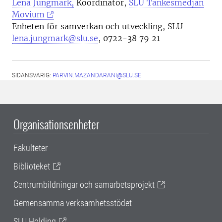
Lena Jungmark,
Koordinator,
SLU Tankesmedjan
Movium
Enheten för samverkan och utveckling, SLU
lena.jungmark@slu.se
,
0722-38 79 21
SIDANSVARIG:
PARVIN.MAZANDARANI@SLU.SE
Organisationsenheter
Fakulteter
Biblioteket
Centrumbildningar och samarbetsprojekt
Gemensamma verksamhetsstödet
SLU Holding