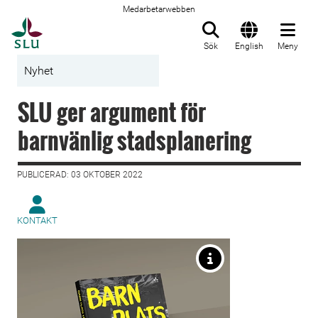
Medarbetarwebben
Till startsida
Sök
English
Meny
Nyhet
SLU ger argument för
barnvänlig stadsplanering
PUBLICERAD: 03 OKTOBER 2022
KONTAKT