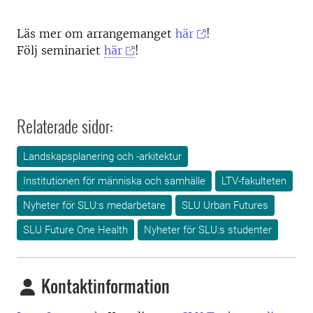
Läs mer om arrangemanget
här
!
Följ seminariet
här
!
Relaterade sidor:
Landskapsplanering och -arkitektur
Institutionen för människa och samhälle
LTV-fakulteten
Nyheter för SLU:s medarbetare
SLU Urban Futures
SLU Future One Health
Nyheter för SLU:s studenter
Kontaktinformation