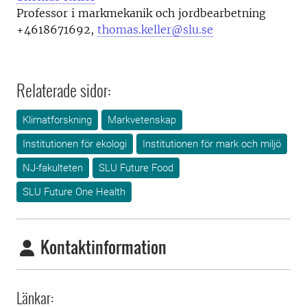
Professor i markmekanik och jordbearbetning
+4618671692,
thomas.keller@slu.se
Relaterade sidor:
Klimatforskning
Markvetenskap
Institutionen för ekologi
Institutionen för mark och miljö
NJ-fakulteten
SLU Future Food
SLU Future One Health
Kontaktinformation
Länkar: