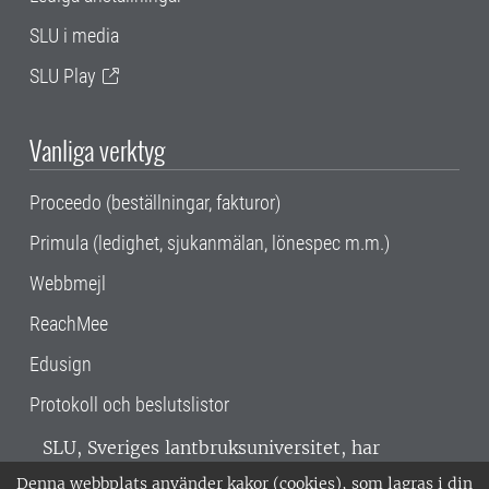
SLU i media
SLU Play
Vanliga verktyg
Proceedo (beställningar, fakturor)
Primula (ledighet, sjukanmälan, lönespec m.m.)
Webbmejl
ReachMee
Edusign
Protokoll och beslutslistor
SLU, Sveriges lantbruksuniversitet, har
verksamhet över hela Sverige. Huvudorter är
Denna webbplats använder kakor (cookies), som lagras i din