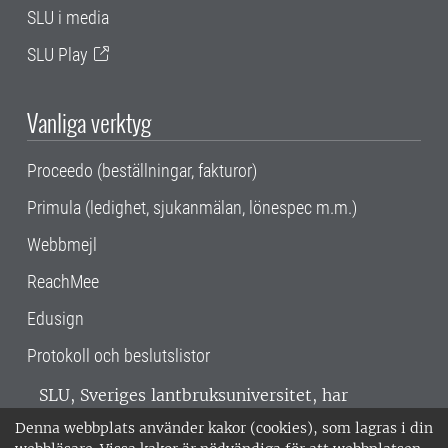
SLU i media
SLU Play
Vanliga verktyg
Proceedo (beställningar, fakturor)
Primula (ledighet, sjukanmälan, lönespec m.m.)
Webbmejl
ReachMee
Edusign
Protokoll och beslutslistor
SLU, Sveriges lantbruksuniversitet, har
verksamhet över hela Sverige. Huvudorter är
Denna webbplats använder kakor (cookies), som lagras i din
Alnarp, Uppsala och Umeå.
SLU är