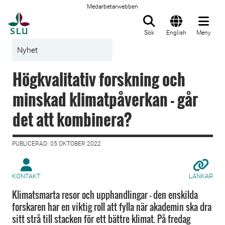
Medarbetarwebben
Till startsida
Sök
English
Meny
Nyhet
Högkvalitativ forskning och
minskad klimatpåverkan - går
det att kombinera?
PUBLICERAD: 05 OKTOBER 2022
KONTAKT
LÄNKAR
Klimatsmarta resor och upphandlingar - den enskilda
forskaren har en viktig roll att fylla när akademin ska dra
sitt strå till stacken för ett bättre klimat. På fredag