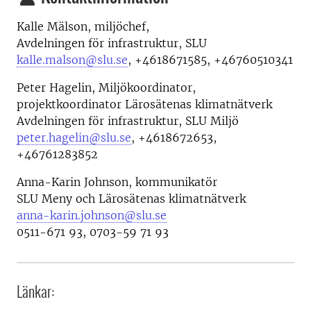
Kalle Mälson, miljöchef,
Avdelningen för infrastruktur, SLU
kalle.malson@slu.se
,
+4618671585, +46760510341
Peter Hagelin, Miljökoordinator,
projektkoordinator Lärosätenas klimatnätverk
Avdelningen för infrastruktur, SLU Miljö
peter.hagelin@slu.se
, +4618672653,
+46761283852
Anna-Karin Johnson, kommunikatör
SLU Meny och Lärosätenas klimatnätverk
anna-karin.johnson@slu.se
0511-671 93, 0703-59 71 93
Länkar: