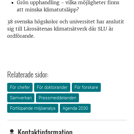
Grön upphandling - vilka möjligheter finns
att minska klimatutsläpp?
38 svenska högskolor och universitet har anslutit
sig till Lärosätenas klimatnätverk där SLU är
ordförande.
Relaterade sidor:
För chefer
För doktorander
För forskare
Samverkan
Pressmeddelanden
Fortlöpande miljöanalys
Agenda 2030
Kontaktinformation