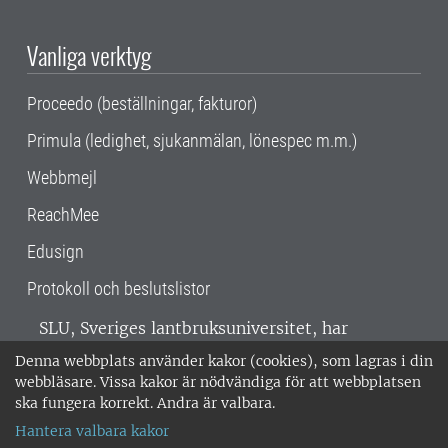
Vanliga verktyg
Proceedo (beställningar, fakturor)
Primula (ledighet, sjukanmälan, lönespec m.m.)
Webbmejl
ReachMee
Edusign
Protokoll och beslutslistor
SLU, Sveriges lantbruksuniversitet, har
verksamhet över hela Sverige. Huvudorter är
Denna webbplats använder kakor (cookies), som lagras i din
Alnarp, Uppsala och Umeå.
SLU är
webbläsare. Vissa kakor är nödvändiga för att webbplatsen
miljöcertifierat enligt ISO 14001. •
Telefon:
ska fungera korrekt. Andra är valbara.
018-67 10 00 • Org nr: 202100-2817 •
Om
Hantera valbara kakor
medarbetarwebben
•
SLU:s fakturaadress
•