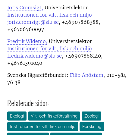
Joris Cromsigt,
Universitetslektor
Institutionen för vilt, fisk och miljö
joris.cromsigt@slu.se
, +46907868388,
+46706760097
Fredrik Widemo,
Universitetslektor
Institutionen för vilt, fisk och miljö
fredrik.widemo@slu.se
, +46907868140,
+46761391040
Svenska Jägareförbundet:
Filip Ånöstam
, 010-584
76 38
Relaterade sidor:
Ekologi
Vilt- och fiskeförvaltning
Zoologi
Institutionen för vilt, fisk och miljö
Forskning