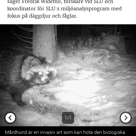
säger Fredrik Widemo, forskare vid SLU och
koordinator för SLU:s miljöanalysprogram med
fokus på däggdjur och fåglar.
1/1
Previous
Next
Mårdhund är en invasiv art som kan hota den biologiska