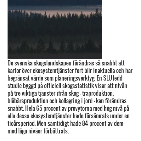
De svenska skogslandskapen förändras så snabbt att
kartor över ekosystemtjänster fort blir inaktuella och har
begränsat värde som planeringsverktyg. En SLU-ledd
studie byggd på officiell skogsstatistik visar att nivån
på tre viktiga tjänster ifrån skog – träproduktion,
blåbärsproduktion och kollagring i jord – kan förändras
snabbt. Hela 65 procent av provytorna med hög nivå på
alla dessa ekosystemtjänster hade försämrats under en
tioårsperiod. Men samtidigt hade 84 procent av dem
med låga nivåer förbättrats.