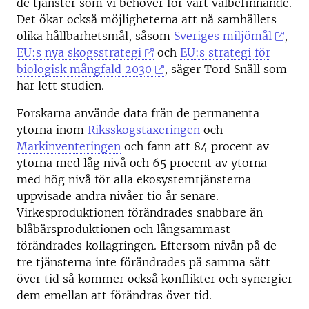
de tjänster som vi behöver för vårt välbefinnande.
Det ökar också möjligheterna att nå samhällets
olika hållbarhetsmål, såsom
Sveriges miljömål
,
EU:s nya skogsstrategi
och
EU:s strategi för
biologisk mångfald 2030
, säger Tord Snäll som
har lett studien.
Forskarna använde data från de permanenta
ytorna inom
Riksskogstaxeringen
och
Markinventeringen
och fann att 84 procent av
ytorna med låg nivå och 65 procent av ytorna
med hög nivå för alla ekosystemtjänsterna
uppvisade andra nivåer tio år senare.
Virkesproduktionen förändrades snabbare än
blåbärsproduktionen och långsammast
förändrades kollagringen. Eftersom nivån på de
tre tjänsterna inte förändrades på samma sätt
över tid så kommer också konflikter och synergier
dem emellan att förändras över tid.