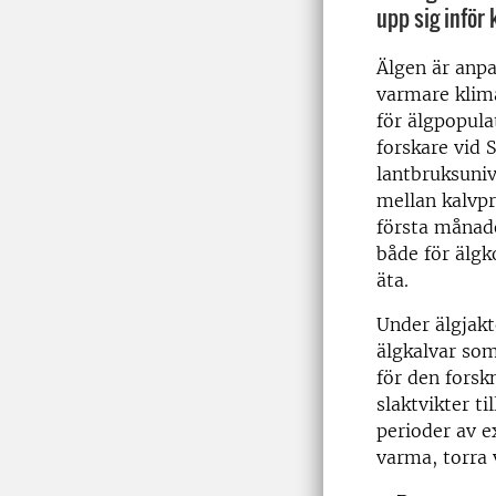
upp sig inför
Älgen är anpas
varmare klima
för älgpopula
forskare vid 
lantbruksuniv
mellan kalvpr
första månader
både för älgk
äta.
Under älgjakt
älgkalvar som
för den forsk
slaktvikter t
perioder av e
varma, torra v