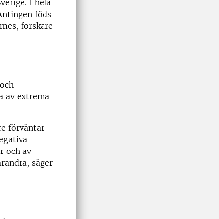
verige. I hela
 Antingen föds
lmes, forskare
 och
na av extrema
re förväntar
negativa
r och av
arandra, säger