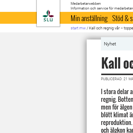
Medarbetarwebben
Information och service för medarbetar
Till startsida
Min anställning
Stöd & s
start mw
/
Kall och regnig vår – toppe
Nyhet
Kall o
PUBLICERAD: 21 M
I stora delar 
regnig. Botte
men för älgen 
blött klimat ä
reproduktion. 
och älgkon kan