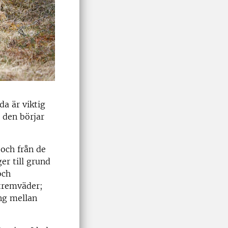
da är viktig
 den börjar
 och från de
er till grund
och
xtremväder;
ing mellan