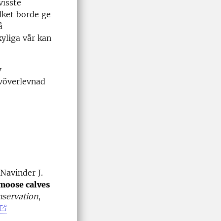
visste
ilket borde ge
å
kyliga vår kan
v
lvöverlevnad
 Navinder J.
moose calves
nservation
,