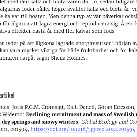
et med den kalla och blöta våren då? Jo, sedan tidigare 
älgarnas foder håller högre kvalitet kalla och blöta år, v
re kalvar till hösten. Men denna typ av vår påverkar ocks
 för älgarna att lagra energi och reproducera sig. Årets 
itiva effekter nästa år med fler kalvar som föds.
at tyder på att älgkons lagrade energiresurser i början a
kan vara mycket viktiga för både fruktbarhet och för ka
mmaren därpå, säger Sheila Holmes.
artikel
mes, Joris P.G.M. Cromsigt, Kjell Danell, Göran Ericsson,
ik Widemo:
Declining recruitment and mass of Swedish 
, dry springs and snowy winters
,
Global Ecology and Co
021, e01594,
https://doi.org/10.1016/j.gecco.2021.e01594