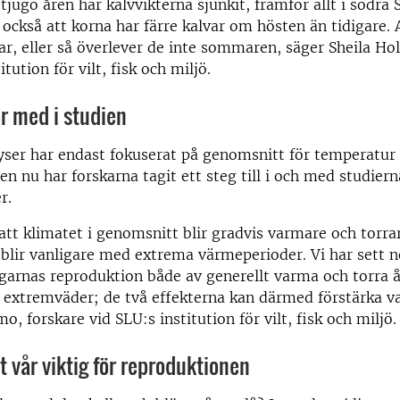
jugo åren har kalvvikterna sjunkit, framför allt i södra S
i också att korna har färre kalvar om hösten än tidigare.
var, eller så överlever de inte sommaren, säger Sheila Ho
itution för vilt, fisk och miljö.
r med i studien
yser har endast fokuserat på genomsnitt för temperatur
n nu har forskarna tagit ett steg till i och med studier
r.
att klimatet i genomsnitt blir gradvis varmare och torra
t blir vanligare med extrema värmeperioder. Vi har sett 
lgarnas reproduktion både av generellt varma och torra å
extremväder; de två effekterna kan därmed förstärka v
, forskare vid SLU:s institution för vilt, fisk och miljö.
öt vår viktig för reproduktionen