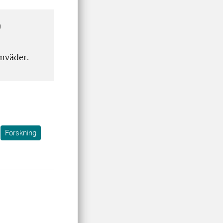
h
emväder.
Forskning