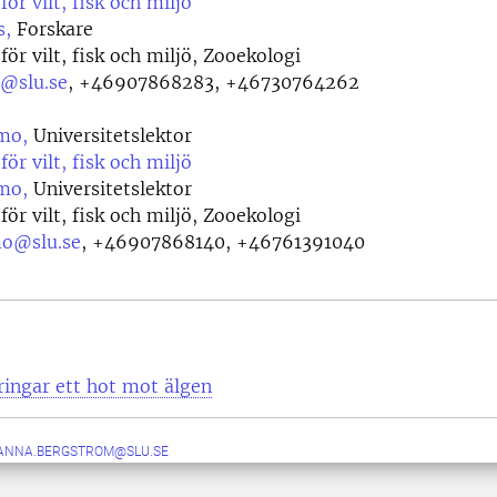
för vilt, fisk och miljö
s,
Forskare
för vilt, fisk och miljö, Zooekologi
s@slu.se
,
+46907868283, +46730764262
mo,
Universitetslektor
för vilt, fisk och miljö
mo,
Universitetslektor
för vilt, fisk och miljö, Zooekologi
mo@slu.se
,
+46907868140, +46761391040
ingar ett hot mot älgen
ANNA.BERGSTROM@SLU.SE