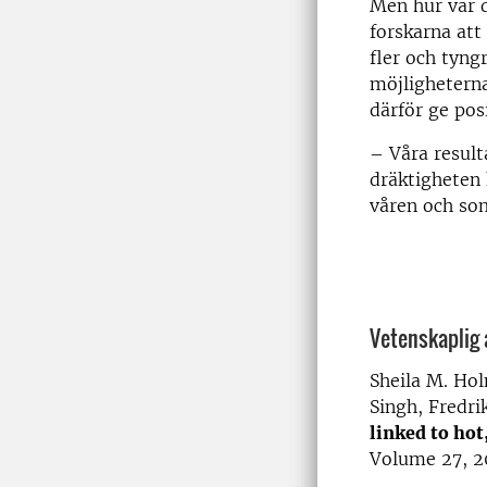
Men hur var d
forskarna att 
fler och tyng
möjligheterna
därför ge pos
– Våra result
dräktigheten 
våren och so
Vetenskaplig 
Sheila M. Hol
Singh, Fredr
linked to hot
Volume 27, 2