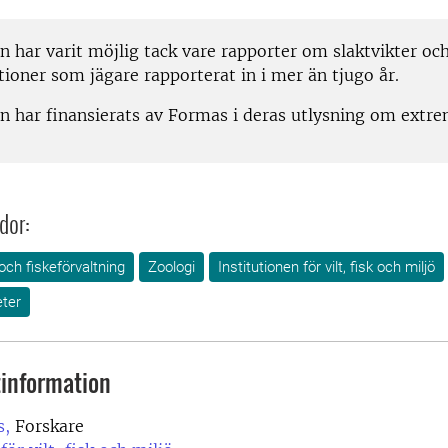
n har varit möjlig tack vare rapporter om slaktvikter oc
ioner som jägare rapporterat in i mer än tjugo år.
n har finansierats av Formas i deras utlysning om extr
dor:
 och fiskeförvaltning
Zoologi
Institutionen för vilt, fisk och miljö
ter
information
s,
Forskare