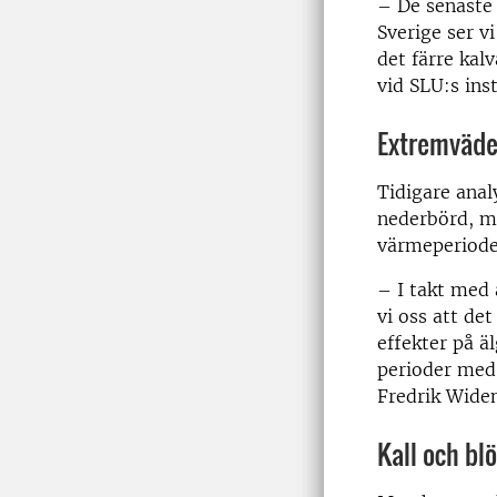
– De senaste t
Sverige ser v
det färre kal
vid SLU:s inst
Extremväde
Tidigare anal
nederbörd, me
värmeperiode
– I takt med 
vi oss att de
effekter på ä
perioder med 
Fredrik Widemo
Kall och bl