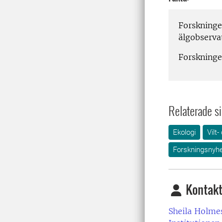
Forskninge
älgobservat
Forskninge
Relaterade si
Ekologi
Vilt-
Forskningsnyhe
Kontakt
Sheila Holme