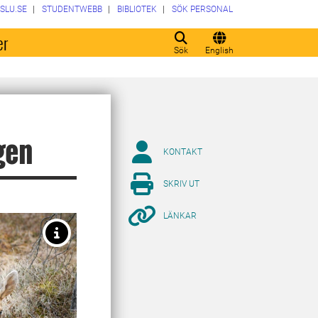
SLU.SE
STUDENTWEBB
BIBLIOTEK
SÖK PERSONAL
er
Sök
English
gen
KONTAKT
SKRIV UT
LÄNKAR