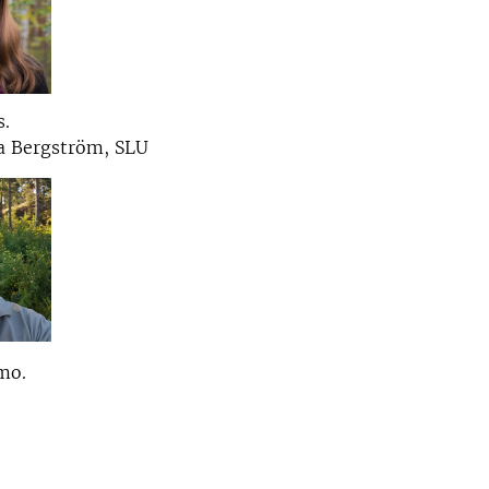
s.
a Bergström, SLU
mo.