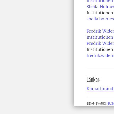
Institutionen 
Sheila Holme
Institutionen 
sheila.holme
Fredrik Wide
Institutionen 
Fredrik Wide
Institutionen 
fredrik.wide
Länkar:
Klimatförändr
SIDANSVARIG:
SUS