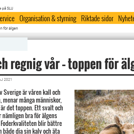
e på SLU
ervice
Organisation & styrning
Riktade sidor
Nyhet
n för älgen
ch regnig vår – toppen för äl
AJ 2021
av Sverige är våren kall och
n, menar många människor,
är det toppen. Ett svalt och
r nämligen bra för älgens
Foderkvaliteten blir bättre
 både dia sin kalv och äta