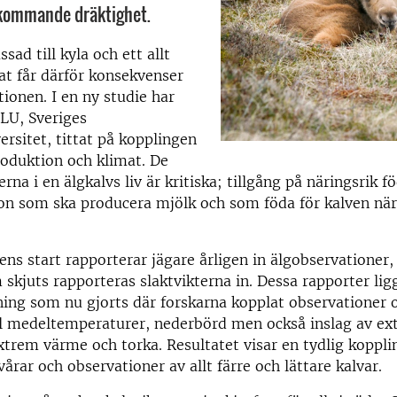
 kommande dräktighet.
sad till kyla och ett allt
t får därför konsekvenser
tionen. I en ny studie har
SLU, Sveriges
ersitet, tittat på kopplingen
oduktion och klimat. De
na i en älgkalvs liv är kritiska; tillgång på näringsrik fö
on som ska producera mjölk och som föda för kalven när
ens start rapporterar jägare årligen in älgobservationer,
 skjuts rapporteras slaktvikterna in. Dessa rapporter ligg
ning som nu gjorts där forskarna kopplat observationer 
ill medeltemperaturer, nederbörd men också inslag av e
xtrem värme och torka. Resultatet visar en tydlig koppl
årar och observationer av allt färre och lättare kalvar.