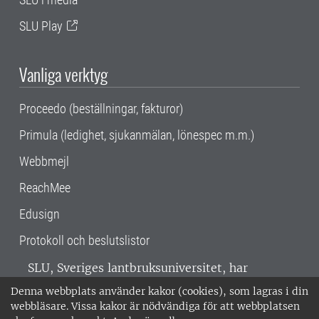
SLU Play
Vanliga verktyg
Proceedo (beställningar, fakturor)
Primula (ledighet, sjukanmälan, lönespec m.m.)
Webbmejl
ReachMee
Edusign
Protokoll och beslutslistor
SLU, Sveriges lantbruksuniversitet, har
verksamhet över hela Sverige. Huvudorter är
Denna webbplats använder kakor (cookies), som lagras i din
Alnarp, Uppsala och Umeå.
SLU är
webbläsare. Vissa kakor är nödvändiga för att webbplatsen