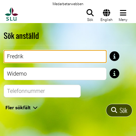
Medarbetarwebben
Till startsida
Sök
English
Meny
Sök anställd
Förnamn
Efternamn
Telefonnummer
Fler sökfält
Sök