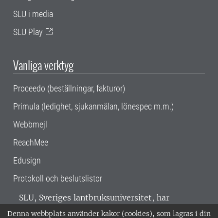
SLU i media
SLU Play
Vanliga verktyg
Proceedo (beställningar, fakturor)
Primula (ledighet, sjukanmälan, lönespec m.m.)
Webbmejl
ReachMee
Edusign
Protokoll och beslutslistor
SLU, Sveriges lantbruksuniversitet, har
verksamhet över hela Sverige. Huvudorter är
Denna webbplats använder kakor (cookies), som lagras i din