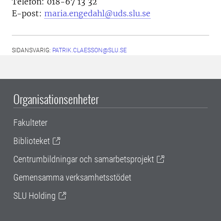
Telefon: 018-67 13 32
E-post:
maria.engedahl@uds.slu.se
SIDANSVARIG:
PATRIK.CLAESSON@SLU.SE
Organisationsenheter
Fakulteter
Biblioteket
Centrumbildningar och samarbetsprojekt
Gemensamma verksamhetsstödet
SLU Holding