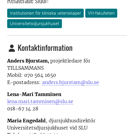
Relaterade sidor:
Institutionen för kliniska vetenskaper
VH-fakulteten
Universitetsdjursjukhuset
Kontaktinformation
Anders Bjurstam,
projektledare för
TILLSAMMANS
Mobil: 070 564 1650
E-postadress:
anders.bjurstam@slu.se
Lena-Mari Tamminen
lena.mari.tamminen@slu.se
0
18-67 14 28
Maria Engedahl
, djursjukhusdirektör
Universitetsdjursjukhuset vid SLU