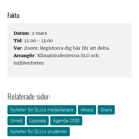
Fakta:
Datum
: 2 mars
Tid
: 12:00 - 13:00
Var
: Zoom: Registrera dig här för att delta.
Arrangör
: Klimatstudenterna SLU och
miljöenheten
Relaterade sidor:
Nyheter för SLU:s medarbetare
Alnarp
Skara
Umeå
Uppsala
Agenda 2030
Nyheter för SLU:s studenter