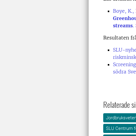
Boye, K.,
Greenhous
streams
.
Resultaten fr
SLU-nyhet
riskminsk
Screenin
södra Sve
Relaterade si
Jordbruksvete
SLU Centrum f