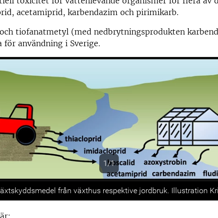
ntiell toxicitet för vattenlevande organismer för flera av
prid, acetamiprid, karbendazim och pirimikarb.
 och tiofanatmetyl (med nedbrytningsprodukten karbend
a för användning i Sverige.
1/1
s
xtskyddsmedel från växthus respektive jordbruk. Illustration Kr
är: