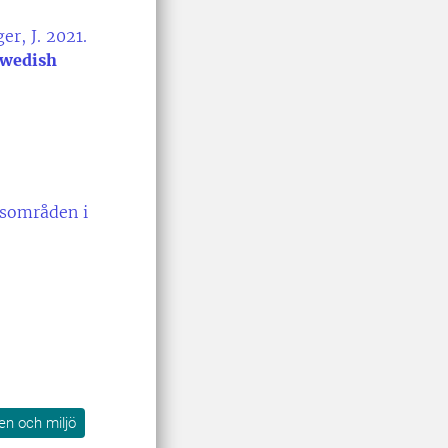
er, J. 2021.
Swedish
usområden i
ten och miljö