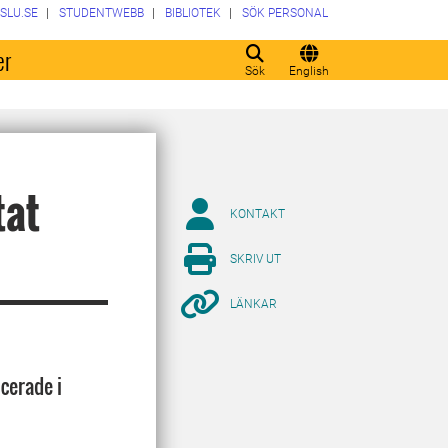
SLU.SE
STUDENTWEBB
BIBLIOTEK
SÖK PERSONAL
er
Sök
English
tat
KONTAKT
SKRIV UT
LÄNKAR
cerade i