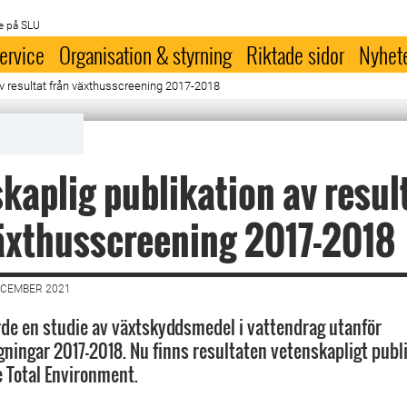
e på SLU
ervice
Organisation & styrning
Riktade sidor
Nyhet
av resultat från växthusscreening 2017-2018
kaplig publikation av resul
äxthusscreening 2017-2018
ECEMBER 2021
e en studie av växtskyddsmedel i vattendrag utanför
ningar 2017-2018. Nu finns resultaten vetenskapligt publi
e Total Environment.