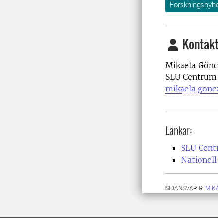
Forskningsnyhe
Kontakt
Mikaela Gönc
SLU Centrum 
mikaela.gonc
Länkar:
SLU Cent
Nationel
SIDANSVARIG:
MIK