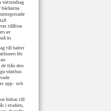
u vattendrag
v bäckarna
dsintegrerade
148
var tillåtna
en av
kså in.
 till halter
äxthusen för
utan
 de från den
nga växthus
erade
ner upp- och
s bidrar till
r i studien,