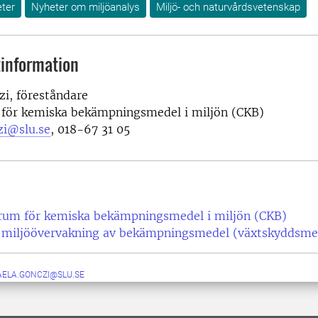
ter
Nyheter om miljöanalys
Miljö- och naturvårdsvetenskap
information
zi, föreståndare
för kemiska bekämpningsmedel i miljön (CKB)
zi@slu.se
, 018-67 31 05
rum för kemiska bekämpningsmedel i miljön (CKB)
l miljöövervakning av bekämpningsmedel (växtskyddsmed
AELA.GONCZI@SLU.SE