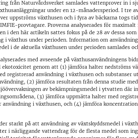
ing från Naturvårdsverket samlades vattenprover in i sj
xthusanläggningar under en 12-månadersperiod. I tre a
ver uppströms växthusen och i fyra av bäckarna togs ti
IMFIE-provtagare. Proverna analyserades för maximalt 
n i den här artikeln sattes fokus på de 28 av dessa som 
ng i växthus under perioden. Information om användning
del i de aktuella växthusen under perioden samlades oc
alyserades med avseende på växthusanvändningens bidrag
l ekotoxicitet genom att (1) jämföra halter nedströms v
ed registrerad användning i växthusen och substanser 
nvändning, (2) jämföra resultaten från denna studie med
iljöövervakningen av bekämpningsmedel i ytvatten där i
ningsområdena, (3) jämföra uppmätta halter med registr
r användning i växthusen, och (4) jämföra koncentratio
der starkt på att användning av växtskyddsmedel i växthu
er i närliggande vattendrag för de flesta medel som ingå