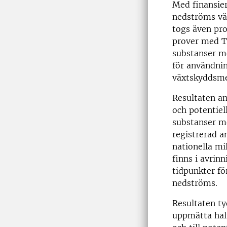
Med finansier
nedströms vä
togs även pro
prover med T
substanser me
för användni
växtskyddsme
Resultaten an
och potentiel
substanser m
registrerad a
nationella m
finns i avrin
tidpunkter fö
nedströms.
Resultaten ty
uppmätta halt