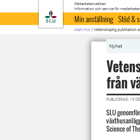
Medarbetarwebben
Information och service för medarbetar
Till startsida
Min anställning
Stöd & s
start mw
/
Vetenskaplig publikation 
Nyhet
Vetens
från v
PUBLICERAD: 13 D
SLU genomförd
växthusanlägg
Science of Th