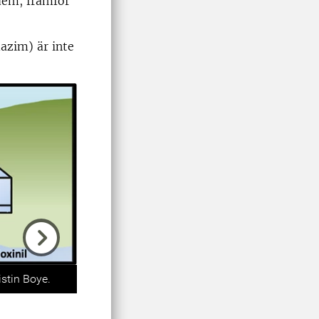
 dem, framför
azim) är inte
Next
istin Boye.