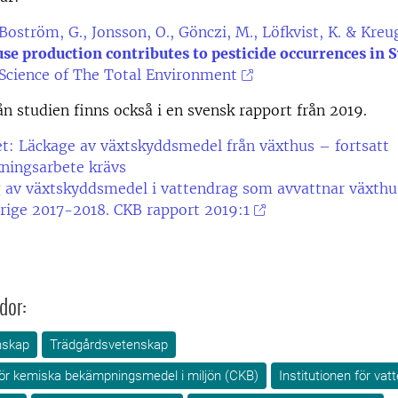
 Boström, G., Jonsson, O., Gönczi, M., Löfkvist, K. & Kreug
e production contributes to pesticide occurrences in 
 Science of The Total Environment
ån studien finns också i en svensk rapport från 2019.
: Läckage av växtskyddsmedel från växthus – fortsatt
ningsarbete krävs
g av växtskyddsmedel i vattendrag som avvattnar växth
rige 2017-2018. CKB rapport 2019:1
dor:
nskap
Trädgårdsvetenskap
ör kemiska bekämpningsmedel i miljön (CKB)
Institutionen för vat