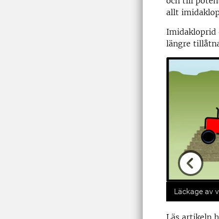
och till pote
allt imidaklo
Imidakloprid
längre tillåtn
Previou
Läckage av vä
Läs artikeln h