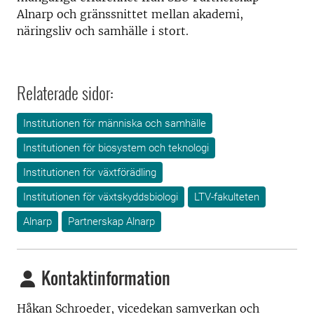
Alnarp och gränssnittet mellan akademi,
näringsliv och samhälle i stort.
Relaterade sidor:
Institutionen för människa och samhälle
Institutionen för biosystem och teknologi
Institutionen för växtförädling
Institutionen för växtskyddsbiologi
LTV-fakulteten
Alnarp
Partnerskap Alnarp
Kontaktinformation
Håkan Schroeder, vicedekan samverkan och