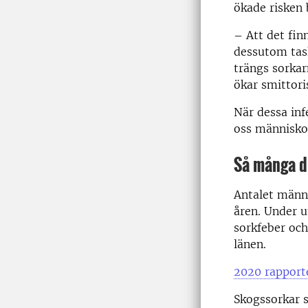
ökade risken 
– Att det fin
dessutom tas
trängs sorkar
ökar smittori
När dessa inf
oss människor
Så många d
Antalet männi
åren. Under 
sorkfeber och
länen.
2020 rapporte
Skogssorkar s