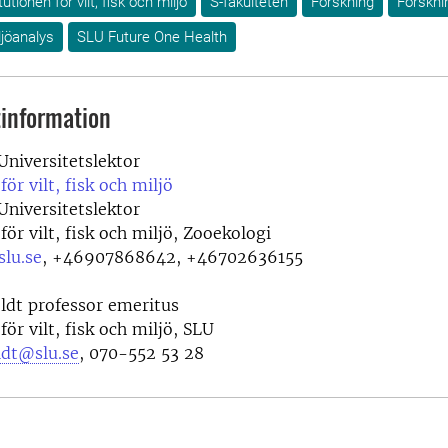
tutionen för vilt, fisk och miljö
S-fakulteten
Forskning
Forskni
ljöanalys
SLU Future One Health
information
Universitetslektor
för vilt, fisk och miljö
Universitetslektor
för vilt, fisk och miljö, Zooekologi
slu.se
,
+46907868642, +46702636155
ldt professor emeritus
för vilt, fisk och miljö, SLU
ldt@slu.se
, 070-552 53 28