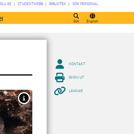
SLU.SE
STUDENTWEBB
BIBLIOTEK
SÖK PERSONAL
er
Sök
English
KONTAKT
SKRIV UT
LÄNKAR