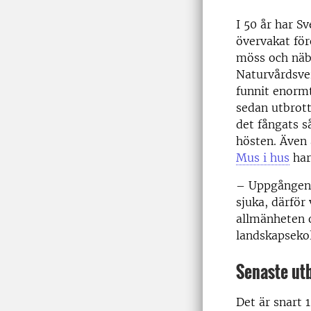
I 50 år har S
övervakat för
möss och näb
Naturvårdsver
funnit enorm
sedan utbrott
det fångats 
hösten. Även
Mus i hus
har
– Uppgången h
sjuka, därför 
allmänheten o
landskapsekol
Senaste utb
Det är snart 