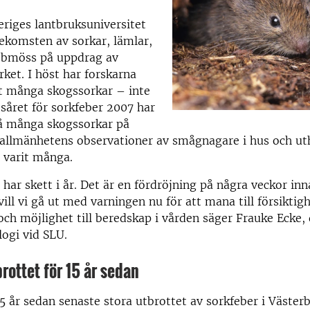
veriges lantbruksuniversitet
ekomsten av sorkar, lämlar,
bmöss på uppdrag av
ket. I höst har forskarna
t många skogssorkar – inte
såret för sorkfeber 2007 har
så många skogssorkar på
 allmänhetens observationer av smågnagare i hus och ut
 varit många.
ar skett i år. Det är en fördröjning på några veckor inna
vill vi gå ut med varningen nu för att mana till försiktig
ch möjlighet till beredskap i vården säger Frauke Ecke, 
ogi vid SLU.
rottet för 15 år sedan
15 år sedan senaste stora utbrottet av sorkfeber i Väster