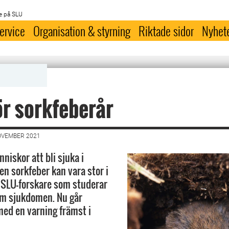
e på SLU
ervice
Organisation & styrning
Riktade sidor
Nyhet
ör sorkfeberår
OVEMBER 2021
niskor att bli sjuka i
n sorkfeber kan vara stor i
 SLU-forskare som studerar
om sjukdomen. Nu går
med en varning främst i