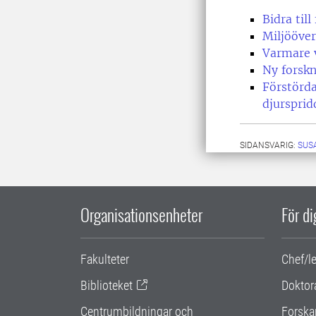
Bidra til
Miljööve
Varmare v
Ny forskn
Förstörda
djursprid
SIDANSVARIG:
SUS
Organisationsenheter
För d
Fakulteter
Chef/l
Biblioteket
Doktor
Centrumbildningar och
Forska