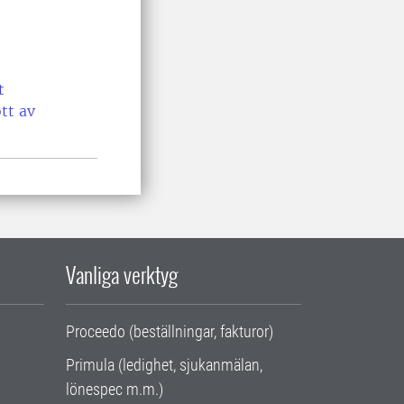
t
tt av
Vanliga verktyg
Proceedo (beställningar, fakturor)
Primula (ledighet, sjukanmälan,
lönespec m.m.)