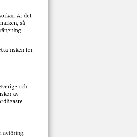
sorkar. Är det
marken, så
trängning
tta risken för
 Sverige och
iskor av
ordligaste
h avföring.