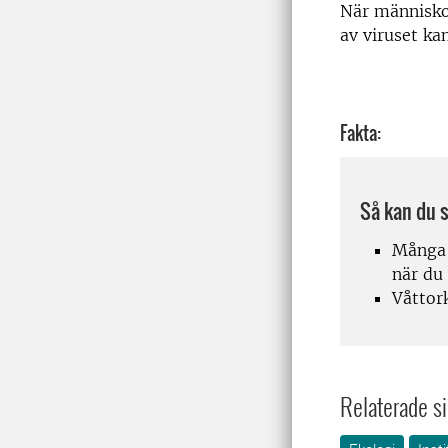
När människo
av viruset ka
Fakta:
Så kan du 
Många 
när du
Våttor
Relaterade si