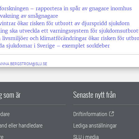
l forskningen – rapportera in spår av gnagare inomhus
rvakning av smågnagare
intrar ökar risken för utbrott av djurspridd sjukdom
ing ska utveckla ett varningssystem för sjukdomsutbrot
 livsmiljöer och klimatförändringar ökar risken för utbro
da sjukdomar i Sverige – exemplet sorkfeber
ANNA.BERGSTROM@SLU.SE
ig som är
Senaste nytt från
edare
Driftinformation
and eller handledare
Lediga anställningar
re
SLU i media