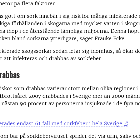
beror på flera faktorer.
ns gott om sork innebär i sig risk för många infekterade 
kiga förhållanden i skogarna med mycket vatten i skogs
na ihop i de återstående lämpliga miljöerna. Denna hop
sken bland sorkarna ytterligare, säger Frauke Ecke.
ekterade skogssorkar sedan letar sig inomhus, så ökar de
 att infekteras och drabbas av sorkfeber.
rabbas
skor som drabbas varierar stort mellan olika regioner i
utbrottsåret 2007 drabbades i Sverige mer än 2000 männ
 nästan 90 procent av personerna insjuknade i de fyra n
rades endast 61 fall med sorkfeber i hela Sverige
.
om bär på sorkfeberviruset sprider det via urin, saliv oc