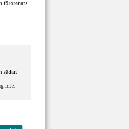
m förorenats
n sådan
g inte.