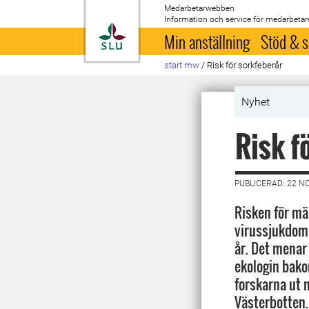
Medarbetarwebben
Information och service för medarbetar
Till startsida
Min anställning
Stöd & s
start mw
/
Risk för sorkfeberår
Nyhet
Risk f
PUBLICERAD: 22 N
Risken för män
virussjukdome
år. Det menar
ekologin bak
forskarna ut 
Västerbotten.