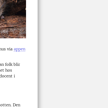
hus via
appen
n folk blir
het hos
docent i
botten. Den