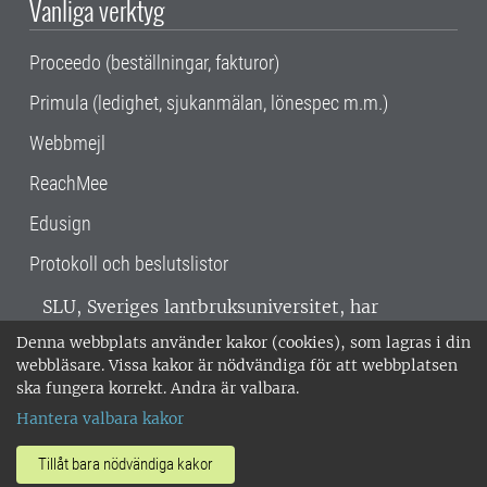
Vanliga verktyg
Proceedo (beställningar, fakturor)
Primula (ledighet, sjukanmälan, lönespec m.m.)
Webbmejl
ReachMee
Edusign
Protokoll och beslutslistor
SLU, Sveriges lantbruksuniversitet, har
verksamhet över hela Sverige. Huvudorter är
Denna webbplats använder kakor (cookies), som lagras i din
Alnarp, Uppsala och Umeå.
SLU är
webbläsare. Vissa kakor är nödvändiga för att webbplatsen
miljöcertifierat enligt ISO 14001. •
Telefon:
ska fungera korrekt. Andra är valbara.
018-67 10 00 • Org nr: 202100-2817 •
Om
Hantera valbara kakor
medarbetarwebben
•
SLU:s fakturaadress
•
Om SLU:s webbplatser
•
Vid KRIS
Tillåt bara nödvändiga kakor