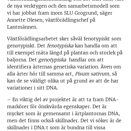
de nya verktygen och den samarbetsmodell som
vi har jobbat fram inom SLU Grogrund, säger
Annette Olesen, växtförädlingschef på
Lantmännen.
Växtförädlingsarbetet sker såväl fenotypiskt som
genotypiskt. Det
fenotypiska
kan handla om att
till exempel mäta längd på plantan och storlek på
baljorna. Det
genotypiska
handlar om att
identifiera ärternas genetiska variation. Även om
alla ärter hör till samma art,
Pisum sativum
, så
kan de se väldigt olika ut på grund av att de har
variationer i sitt DNA.
– En viktig del av projektet är att ta fram DNA-
markörer för önskvärda egenskaper. Det är
mycket som är gemensamt i ärtplantornas DNA,
men det finns också skillnader. Det vi söker är de
skillnader i DNA:t som är bundna till vissa