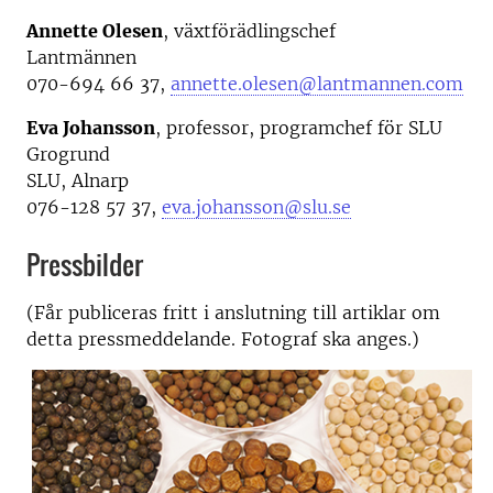
Annette Olesen
, växtförädlingschef
Lantmännen
070-694 66 37,
annette.olesen@lantmannen.com
Eva Johansson
, professor, programchef för SLU
Grogrund
SLU, Alnarp
076-128 57 37,
eva.johansson@slu.se
Pressbilder
(Får publiceras fritt i anslutning till artiklar om
detta pressmeddelande. Fotograf ska anges.)