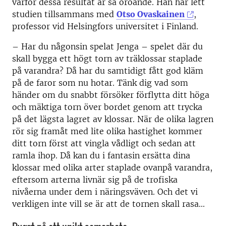
varför dessa resultat är så oroande. Han har lett
studien tillsammans med
Otso Ovaskainen
,
professor vid Helsingfors universitet i Finland.
– Har du någonsin spelat Jenga – spelet där du
skall bygga ett högt torn av träklossar staplade
på varandra? Då har du samtidigt fått god kläm
på de faror som nu hotar. Tänk dig vad som
händer om du snabbt försöker förflytta ditt höga
och mäktiga torn över bordet genom att trycka
på det lägsta lagret av klossar. När de olika lagren
rör sig framåt med lite olika hastighet kommer
ditt torn först att vingla vådligt och sedan att
ramla ihop. Då kan du i fantasin ersätta dina
klossar med olika arter staplade ovanpå varandra,
eftersom arterna livnär sig på de trofiska
nivåerna under dem i näringsväven. Och det vi
verkligen inte vill se är att de tornen skall rasa...