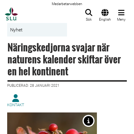
Medarbetarwebben
Till startsida
Sök
English
Meny
Nyhet
Näringskedjorna svajar när
naturens kalender skiftar över
en hel kontinent
PUBLICERAD: 28 JANUARI 2021
KONTAKT