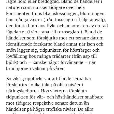
lägre höjd eller breddgrad. Bland de händelser i
naturen som nu sker tidigare över hela
kontinenten finns bl.a. islossningen, blomningen
hos många växter (från tussilago till liljekonvalj),
den första humlans flykt och ankomsten av en rad
fågelarter (från trana till tornseglare). Bland de
händelser som förskjutits mot ett senare datum
identifierade forskarna bland annat när isen och
snön lägger sig, tidpunkten för höstfärger och
lövfällning hos många trädarter (från asp till
björk) och – kanske något förvånande – när
brunbjörnen vaknar på våren.
En viktig upptäckt var att händelserna har
förskjutits i olika takt på olika nivåer i
näringskedjorna. Hos växterna förskjuts
tidpunkten för vår- och hösthändelser snabbare
mot tidigare respektive senare datum än
händelser på högre trofiska nivåer. De allra