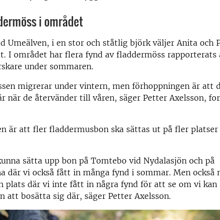
dermöss i området
d Umeälven, i en stor och ståtlig björk väljer Anita och P
t. I området har flera fynd av fladdermöss rapporterats 
rskare under sommaren.
en migrerar under vintern, men förhoppningen är att de
är när de återvänder till våren, säger Petter Axelsson, fo
 är att fler fladdermusbon ska sättas ut på fler platser
kunna sätta upp bon på Tomtebo vid Nydalasjön och på
a där vi också fått in många fynd i sommar. Men också 
 plats där vi inte fått in några fynd för att se om vi kan
 att bosätta sig där, säger Petter Axelsson.