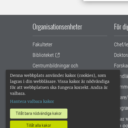
Organisationsenheter
För d
Fakulteter
Chef/l
Biblioteket
Doktor
Centrumbildningar och
Forska
samarbetsprojekt
Denna webbplats använder kakor (cookies), som
Handlä
lagras i din webbläsare. Vissa kakor är nödvändiga
Gemensamma verksamhetsstödet
Kommu
för att webbplatsen ska fungera korrekt. Andra är
valbara.
SLU Holding
Lärare/
Hantera valbara kakor
Progra
Tillåt bara nödvändiga kakor
SLU, Sveriges lantbruksuniversitet, har
enligt ISO 14001. •
Telefon: 018-67 10 0
Tillåt alla kakor