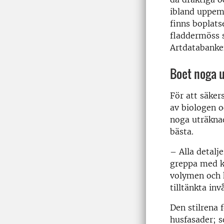
ibland uppemo
finns boplats
fladdermöss s
Artdatabanken
Boet noga 
För att säker
av biologen o
noga uträknad
bästa.
– Alla detalj
greppa med klo
volymen och h
tilltänkta in
Den stilrena 
husfasader; s