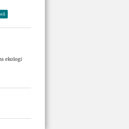
eå
ns ekologi