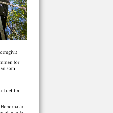
ormgivit.
rymmen för
kman som
ll det för
. Honorna är
an bli gamla