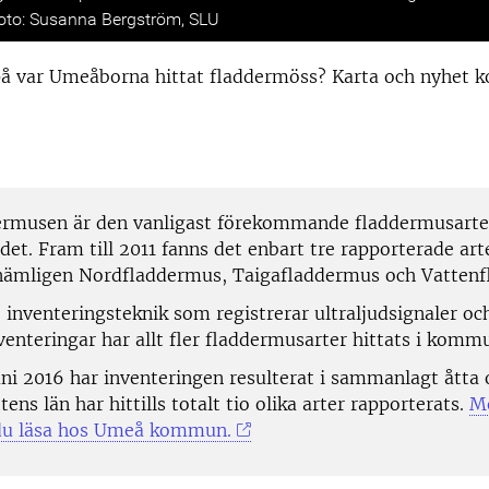
Foto: Susanna Bergström, SLU
på var Umeåborna hittat fladdermöss? Karta och nyhet 
rmusen är den vanligast förekommande fladdermusarte
t. Fram till 2011 fanns det enbart tre rapporterade art
ämligen Nordfladdermus, Taigafladdermus och Vattenf
 inventeringsteknik som registrerar ultraljudsignaler o
venteringar har allt fler fladdermusarter hittats i komm
uni 2016 har inventeringen resulterat i sammanlagt åtta o
tens län har hittills totalt tio olika arter rapporterats.
M
 du läsa hos Umeå kommun.