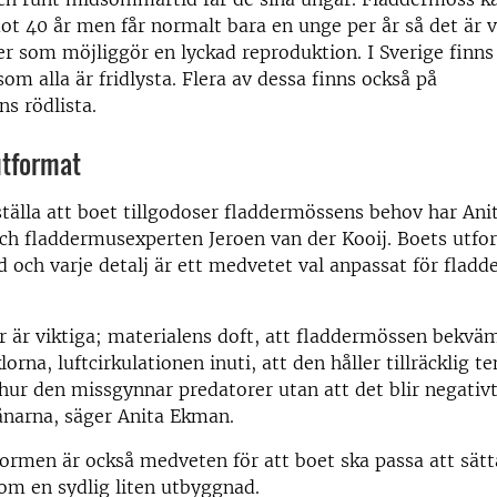
t 40 år men får normalt bara en unge per år så det är vi
er som möjliggör en lyckad reproduktion. I Sverige finns
om alla är fridlysta. Flera av dessa finns också på
s rödlista.
utformat
ställa att boet tillgodoser fladdermössens behov har Anit
ch fladdermusexperten Jeroen van der Kooij. Boets utfo
 och varje detalj är ett medvetet val anpassat för flad
er är viktiga; materialens doft, att fladdermössen bekvä
rna, luftcirkulationen inuti, att den håller tillräcklig t
ur den missgynnar predatorer utan att det blir negativt
vånarna, säger Anita Ekman.
formen är också medveten för att boet ska passa att sät
om en sydlig liten utbyggnad.