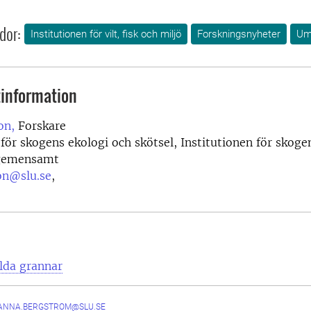
dor:
Institutionen för vilt, fisk och miljö
Forskningsnyheter
Um
information
on,
Forskare
 för skogens ekologi och skötsel, Institutionen för skoge
 gemensamt
on@slu.se
,
ilda grannar
ANNA.BERGSTROM@SLU.SE