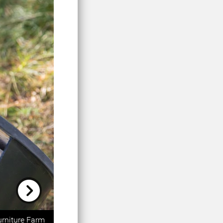
Next
urniture Farm