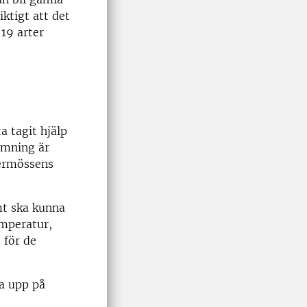
ktigt att det
 19 arter
a tagit hjälp
rmning är
dermössens
mt ska kunna
emperatur,
 för de
ta upp på