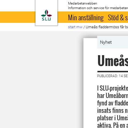
Medarbetarwebben
Information och service för medarbetar
Till startsida
Min anställning
Stöd & s
start mw
/
Umeås fladdermöss får 
Nyhet
Umeås
PUBLICERAD: 14 S
I SLU-projekte
har Umeåborn
fynd av fladd
insats finns 
platser i Um
aktiva. På en 