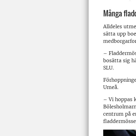
Många flad
Alldeles utme
sätta upp boe
medborgarfo
– Fladdermöss
bosätta sig h
SLU.
Förhoppningen
Umeå.
– Vi hoppas 
Bölesholmarn
centrum på en
fladdermössen