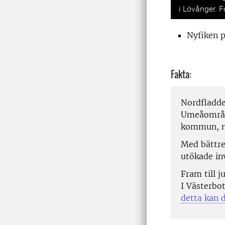
i Lövånger. 
Nyfiken 
Fakta:
Nordfladde
Umeåområde
kommun, n
Med bättre
utökade in
Fram till j
I Västerbot
detta kan