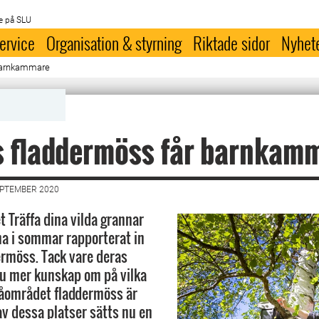
e på SLU
ervice
Organisation & styrning
Riktade sidor
Nyhet
barnkammare
 fladdermöss får barnkam
EPTEMBER 2020
t Träffa dina vilda grannar
a i sommar rapporterat in
ermöss. Tack vare deras
nu mer kunskap om på vilka
eåområdet fladdermöss är
av dessa platser sätts nu en