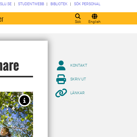
SLU.SE
STUDENTWEBB
BIBLIOTEK
SÖK PERSONAL
er
Sök
English
mare
KONTAKT
SKRIV UT
LÄNKAR