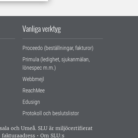
Vanliga verktyg
Proceedo (beställningar, fakturor)
Primula (ledighet, sjukanmälan,
lönespec m.m.)
Webbmejl
ReachMee
Edusign
Protokoll och beslutslistor
ppsala och Umeå.
SLU är miljöcertifierat
 fakturaadress
•
Om SLU:s