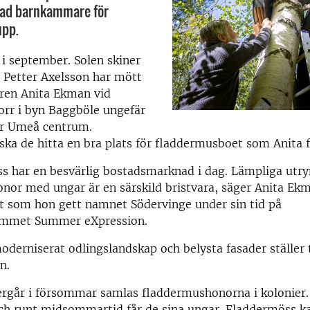
nad barnkammare för
upp.
 i september. Solen skiner
 Petter Axelsson har mött
ren Anita Ekman vid
rr i byn Baggböle ungefär
ör Umeå centrum.
ka de hitta en bra plats för fladdermusboet som Anita f
s har en besvärlig bostadsmarknad i dag. Lämpliga ut
onor med ungar är en särskild bristvara, säger Anita E
t som hon gett namnet Södervinge under sin tid på
ammet Summer eXpression.
oderniserat odlingslandskap och belysta fasader ställer ti
en.
ergår i försommar samlas fladdermushonorna i kolonier
ch runt midsommartid får de sina ungar. Fladdermöss k