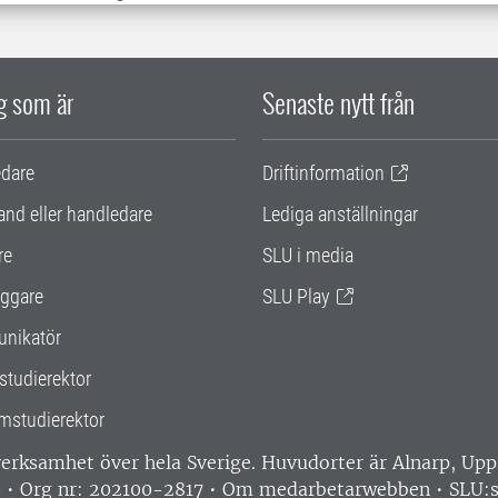
ig som är
Senaste nytt från
edare
Driftinformation
and eller handledare
Lediga anställningar
re
SLU i media
ggare
SLU Play
nikatör
studierektor
mstudierektor
 verksamhet över hela Sverige. Huvudorter är Alnarp, U
0 • Org nr: 202100-2817 •
Om medarbetarwebben
•
SLU:s