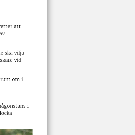
etter att
av
 ska vilja
rskare vid
 runt om i
någonstans i
 locka