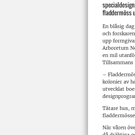
specialdesig
fladdermöss 
En blåsig dag
och forskaren
upp formgiva
Arboretum No
en mil utanf
Tillsammans s
– Fladdermös
kolonier av h
utvecklat boe
designprogr
Tätare hus, m
fladdermöss
När våren öv
då dräktiga o