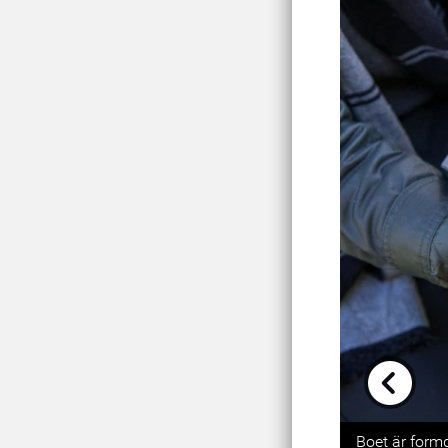
Previou
Boet är formg