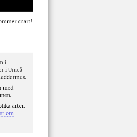
kommer snart!
n i
er i Umeå
laddermus.
ch med
unen.
lika arter.
er om