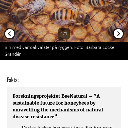
1/1
Previous
Next
Bin med varroakvalster på ryggen. Foto: Barbara Locke
Grandér
Fakta:
Forskningsprojektet BeeNatural – ”A
sustainable future for honeybees by
unravelling the mechanisms of natural
disease resistance”