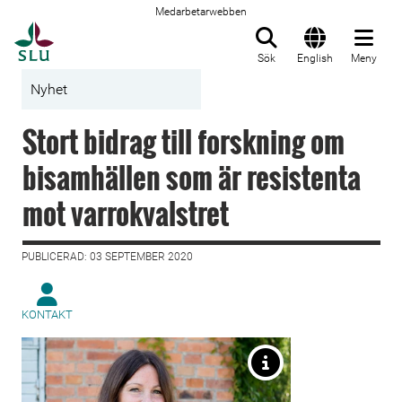
Medarbetarwebben
Till startsida
Sök
English
Meny
Nyhet
Stort bidrag till forskning om
bisamhällen som är resistenta
mot varrokvalstret
PUBLICERAD: 03 SEPTEMBER 2020
KONTAKT