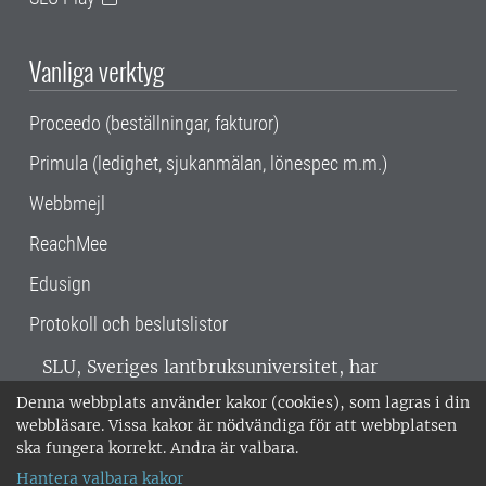
Vanliga verktyg
Proceedo (beställningar, fakturor)
Primula (ledighet, sjukanmälan, lönespec m.m.)
Webbmejl
ReachMee
Edusign
Protokoll och beslutslistor
SLU, Sveriges lantbruksuniversitet, har
verksamhet över hela Sverige. Huvudorter är
Denna webbplats använder kakor (cookies), som lagras i din
Alnarp, Uppsala och Umeå.
SLU är
webbläsare. Vissa kakor är nödvändiga för att webbplatsen
miljöcertifierat enligt ISO 14001. •
Telefon:
ska fungera korrekt. Andra är valbara.
018-67 10 00 • Org nr: 202100-2817 •
Om
Hantera valbara kakor