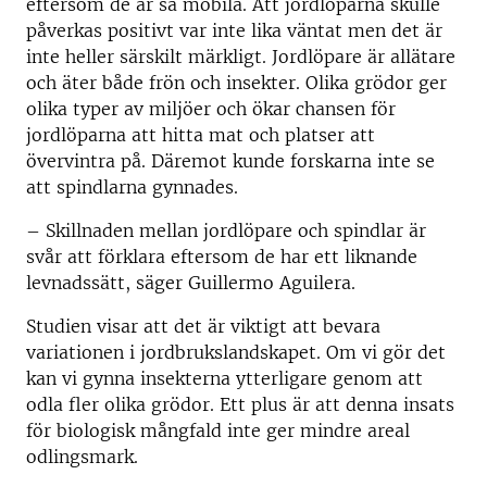
eftersom de är så mobila. Att jordlöparna skulle
påverkas positivt var inte lika väntat men det är
inte heller särskilt märkligt. Jordlöpare är allätare
och äter både frön och insekter. Olika grödor ger
olika typer av miljöer och ökar chansen för
jordlöparna att hitta mat och platser att
övervintra på. Däremot kunde forskarna inte se
att spindlarna gynnades.
– Skillnaden mellan jordlöpare och spindlar är
svår att förklara eftersom de har ett liknande
levnadssätt, säger Guillermo Aguilera.
Studien visar att det är viktigt att bevara
variationen i jordbrukslandskapet. Om vi gör det
kan vi gynna insekterna ytterligare genom att
odla fler olika grödor. Ett plus är att denna insats
för biologisk mångfald inte ger mindre areal
odlingsmark.