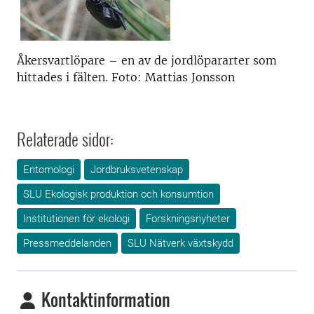
Åkersvartlöpare – en av de jordlöpararter som
hittades i fälten. Foto: Mattias Jonsson
Relaterade sidor:
Entomologi
Jordbruksvetenskap
SLU Ekologisk produktion och konsumtion
Institutionen för ekologi
Forskningsnyheter
Pressmeddelanden
SLU Nätverk växtskydd
Kontaktinformation