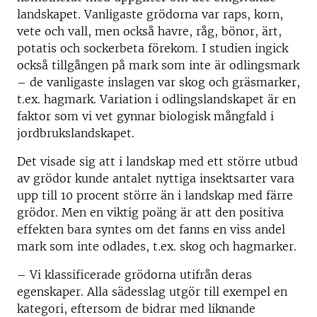
landskapet. Vanligaste grödorna var raps, korn,
vete och vall, men också havre, råg, bönor, ärt,
potatis och sockerbeta förekom. I studien ingick
också tillgången på mark som inte är odlingsmark
– de vanligaste inslagen var skog och gräsmarker,
t.ex. hagmark. Variation i odlingslandskapet är en
faktor som vi vet gynnar biologisk mångfald i
jordbrukslandskapet.
Det visade sig att i landskap med ett större utbud
av grödor kunde antalet nyttiga insektsarter vara
upp till 10 procent större än i landskap med färre
grödor. Men en viktig poäng är att den positiva
effekten bara syntes om det fanns en viss andel
mark som inte odlades, t.ex. skog och hagmarker.
– Vi klassificerade grödorna utifrån deras
egenskaper. Alla sädesslag utgör till exempel en
kategori, eftersom de bidrar med liknande