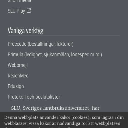
SLU i media
SLU Play
Vanliga verktyg
Proceedo (beställningar, fakturor)
Primula (ledighet, sjukanmälan, lönespec m.m.)
Webbmejl
ReachMee
Edusign
Protokoll och beslutslistor
SLU, Sveriges lantbruksuniversitet, har
verksamhet över hela Sverige. Huvudorter är
Denna webbplats använder kakor (cookies), som lagras i din
Alnarp, Uppsala och Umeå.
SLU är
webbläsare. Vissa kakor är nödvändiga för att webbplatsen