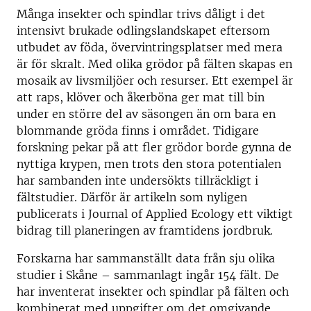
Många insekter och spindlar trivs dåligt i det
intensivt brukade odlingslandskapet eftersom
utbudet av föda, övervintringsplatser med mera
är för skralt. Med olika grödor på fälten skapas en
mosaik av livsmiljöer och resurser. Ett exempel är
att raps, klöver och åkerböna ger mat till bin
under en större del av säsongen än om bara en
blommande gröda finns i området. Tidigare
forskning pekar på att fler grödor borde gynna de
nyttiga krypen, men trots den stora potentialen
har sambanden inte undersökts tillräckligt i
fältstudier. Därför är artikeln som nyligen
publicerats i Journal of Applied Ecology ett viktigt
bidrag till planeringen av framtidens jordbruk.
Forskarna har sammanställt data från sju olika
studier i Skåne – sammanlagt ingår 154 fält. De
har inventerat insekter och spindlar på fälten och
kombinerat med uppgifter om det omgivande