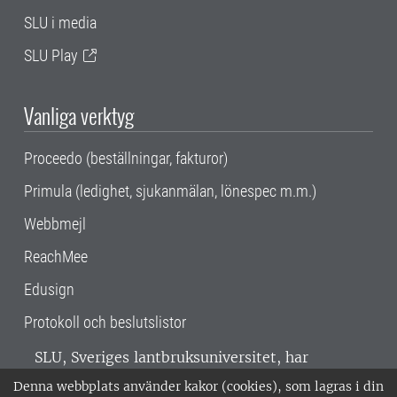
SLU i media
SLU Play
Vanliga verktyg
Proceedo (beställningar, fakturor)
Primula (ledighet, sjukanmälan, lönespec m.m.)
Webbmejl
ReachMee
Edusign
Protokoll och beslutslistor
SLU, Sveriges lantbruksuniversitet, har
verksamhet över hela Sverige. Huvudorter är
Denna webbplats använder kakor (cookies), som lagras i din