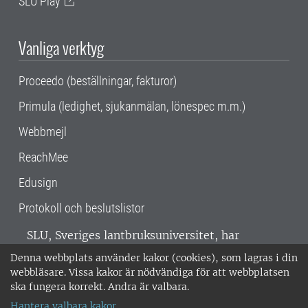
SLU Play
Vanliga verktyg
Proceedo (beställningar, fakturor)
Primula (ledighet, sjukanmälan, lönespec m.m.)
Webbmejl
ReachMee
Edusign
Protokoll och beslutslistor
SLU, Sveriges lantbruksuniversitet, har
verksamhet över hela Sverige. Huvudorter är
Denna webbplats använder kakor (cookies), som lagras i din
Alnarp, Uppsala och Umeå.
SLU är
webbläsare. Vissa kakor är nödvändiga för att webbplatsen
miljöcertifierat enligt ISO 14001. •
Telefon:
ska fungera korrekt. Andra är valbara.
018-67 10 00 • Org nr: 202100-2817 •
Om
Hantera valbara kakor