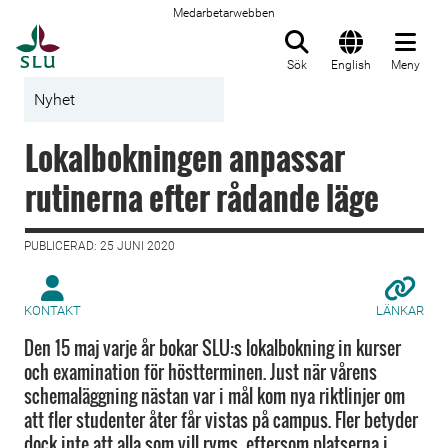
Medarbetarwebben
Till startsida
Sök
English
Meny
Nyhet
Lokalbokningen anpassar
rutinerna efter rådande läge
PUBLICERAD: 25 JUNI 2020
KONTAKT
LÄNKAR
Den 15 maj varje år bokar SLU:s lokalbokning in kurser
och examination för höstterminen. Just när vårens
schemaläggning nästan var i mål kom nya riktlinjer om
att fler studenter åter får vistas på campus. Fler betyder
dock inte att alla som vill ryms, eftersom platserna i