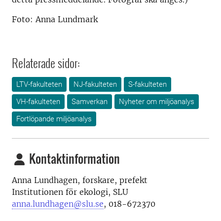
Foto:
Anna Lundmark
Relaterade sidor:
LTV-fakulteten
NJ-fakulteten
S-fakulteten
VH-fakulteten
Samverkan
Nyheter om miljöanalys
Fortlöpande miljöanalys
Kontaktinformation
Anna Lundhagen, forskare, prefekt
Institutionen för ekologi, SLU
anna.lundhagen@slu.se
, 018-672370