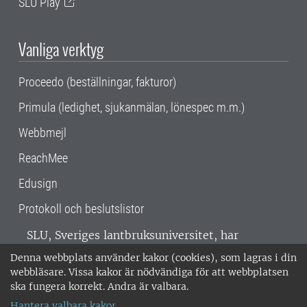
SLU Play
Vanliga verktyg
Proceedo (beställningar, fakturor)
Primula (ledighet, sjukanmälan, lönespec m.m.)
Webbmejl
ReachMee
Edusign
Protokoll och beslutslistor
SLU, Sveriges lantbruksuniversitet, har
verksamhet över hela Sverige. Huvudorter är
Denna webbplats använder kakor (cookies), som lagras i din
Alnarp, Uppsala och Umeå.
SLU är
webbläsare. Vissa kakor är nödvändiga för att webbplatsen
miljöcertifierat enligt ISO 14001. •
Telefon:
ska fungera korrekt. Andra är valbara.
018-67 10 00 • Org nr: 202100-2817 •
Om
Hantera valbara kakor