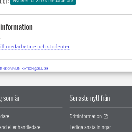
dor:
Nyheter för SLU:s medarbetare
information
t
ill medarbetare och studenter
ERNKOMMUNIKATION@SLU.SE
ig som är
Senaste nytt från
edare
Driftinformation
and eller handledare
Lediga anställningar