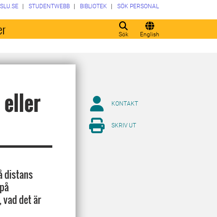
SLU.SE
STUDENTWEBB
BIBLIOTEK
SÖK PERSONAL
er
Sök
English
eller
KONTAKT
SKRIV UT
på distans
 på
 vad det är