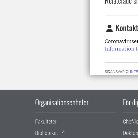
Relaterade si
Kontakt
Coronaviruse
Information t
SIDANSVARIG:
INT
Organisationsenheter
För d
Fakulteter
Chef/l
Biblioteket
Doktor