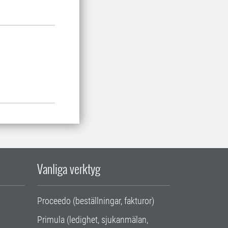
Vanliga verktyg
Proceedo (beställningar, fakturor)
Primula (ledighet, sjukanmälan,