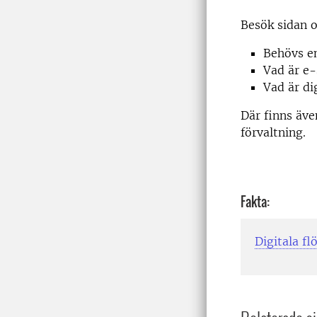
Besök sidan
Behövs en
Vad är e-
Vad är di
Där finns äve
förvaltning.
Fakta:
Digitala f