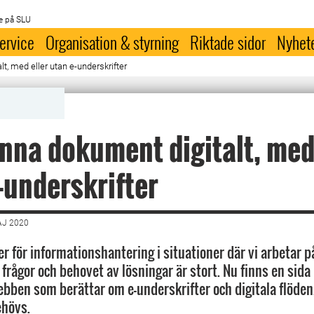
e på SLU
ervice
Organisation & styrning
Riktade sidor
Nyhet
, med eller utan e-underskrifter
na dokument digitalt, med 
-underskrifter
AJ 2020
ner för informationshantering i situationer där vi arbetar 
frågor och behovet av lösningar är stort. Nu finns en sida
ben som berättar om e-underskrifter och digitala flöden,
ehövs.