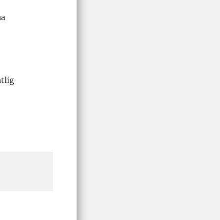
na
tlig