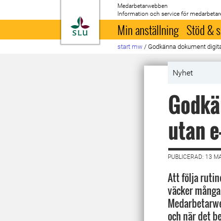
Medarbetarwebben
Information och service för medarbetar
Till startsida
Min anställning
Stöd & s
start mw
/
Godkänna dokument digitalt
Nyhet
Godkän
utan e
PUBLICERAD: 13 M
Att följa ruti
väcker många 
Medarbetarweb
och när det b