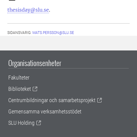
thesisday@slu.se
.
SIDANSVARIG:
MATS.PERSSON@SLU.SE
Organisationsenheter
Fakulteter
Biblioteket
Centrumbildningar och samarbetsprojekt
Gemensamma verksamhetsstödet
SLU Holding