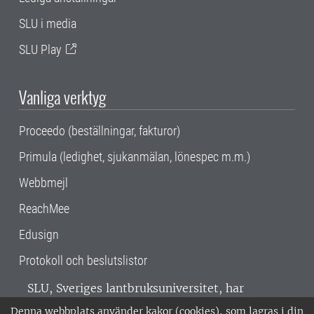
SLU i media
SLU Play
Vanliga verktyg
Proceedo (beställningar, fakturor)
Primula (ledighet, sjukanmälan, lönespec m.m.)
Webbmejl
ReachMee
Edusign
Protokoll och beslutslistor
SLU, Sveriges lantbruksuniversitet, har
verksamhet över hela Sverige. Huvudorter är
Denna webbplats använder kakor (cookies), som lagras i din