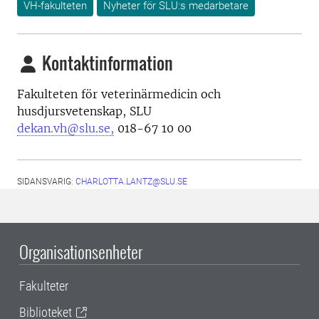
VH-fakulteten
Nyheter för SLU:s medarbetare
Kontaktinformation
Fakulteten för veterinärmedicin och
husdjursvetenskap, SLU
dekan.vh@slu.se,
018-67 10 00
SIDANSVARIG:
CHARLOTTA.LANTZ@SLU.SE
Organisationsenheter
Fakulteter
Biblioteket