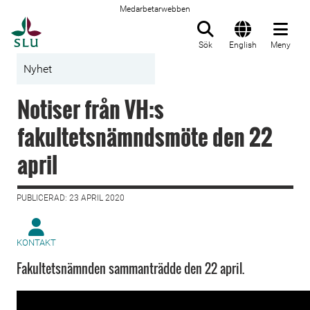
Medarbetarwebben
Till startsida
Sök
English
Meny
Nyhet
Notiser från VH:s
fakultetsnämndsmöte den 22
april
PUBLICERAD: 23 APRIL 2020
KONTAKT
Fakultetsnämnden sammanträdde den 22 april.