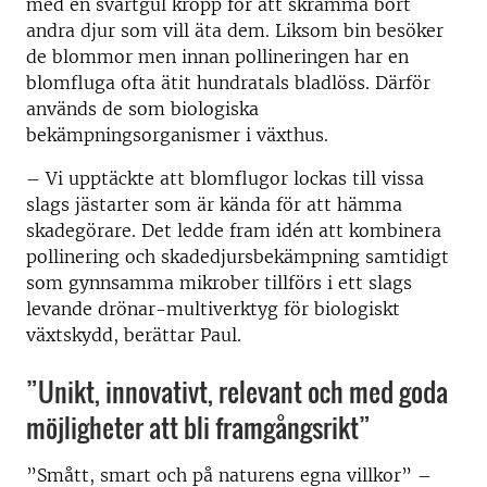
med en svartgul kropp för att skrämma bort
andra djur som vill äta dem. Liksom bin besöker
de blommor men innan pollineringen har en
blomfluga ofta ätit hundratals bladlöss. Därför
används de som biologiska
bekämpningsorganismer i växthus.
– Vi upptäckte att blomflugor lockas till vissa
slags jästarter som är kända för att hämma
skadegörare. Det ledde fram idén att kombinera
pollinering och skadedjursbekämpning samtidigt
som gynnsamma mikrober tillförs i ett slags
levande drönar-multiverktyg för biologiskt
växtskydd, berättar Paul.
”Unikt, innovativt, relevant och med goda
möjligheter att bli framgångsrikt”
”Smått, smart och på naturens egna villkor” –