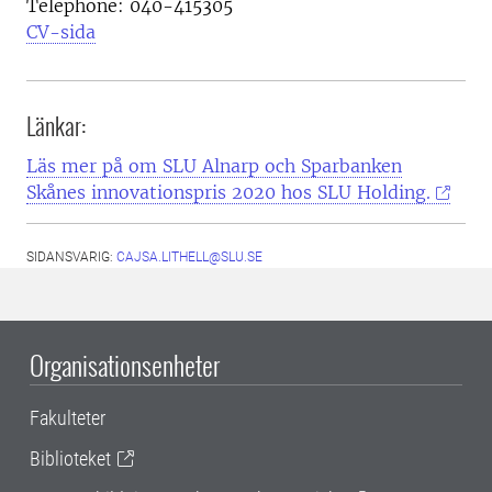
Telephone:
040-415305
CV-sida
Länkar:
Läs mer på om SLU Alnarp och Sparbanken
Skånes innovationspris 2020 hos SLU Holding.
SIDANSVARIG:
CAJSA.LITHELL@SLU.SE
Organisationsenheter
Fakulteter
Biblioteket