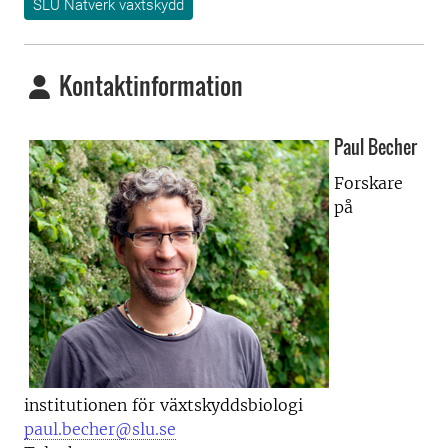
SLU Nätverk växtskydd
Kontaktinformation
Paul Becher
Forskare
på
institutionen för växtskyddsbiologi
paul.becher@slu.se