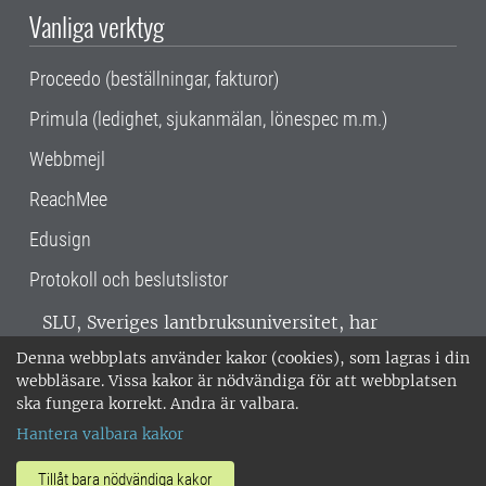
Vanliga verktyg
Proceedo (beställningar, fakturor)
Primula (ledighet, sjukanmälan, lönespec m.m.)
Webbmejl
ReachMee
Edusign
Protokoll och beslutslistor
SLU, Sveriges lantbruksuniversitet, har
verksamhet över hela Sverige. Huvudorter är
Denna webbplats använder kakor (cookies), som lagras i din
Alnarp, Uppsala och Umeå.
SLU är
webbläsare. Vissa kakor är nödvändiga för att webbplatsen
miljöcertifierat enligt ISO 14001. •
Telefon:
ska fungera korrekt. Andra är valbara.
018-67 10 00 • Org nr: 202100-2817 •
Om
Hantera valbara kakor
medarbetarwebben
•
SLU:s fakturaadress
•
Om SLU:s webbplatser
•
Vid KRIS
Tillåt bara nödvändiga kakor