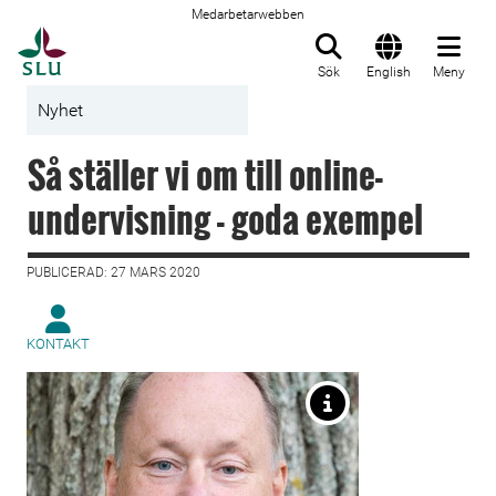
Medarbetarwebben
Till startsida
Sök
English
Meny
Nyhet
Så ställer vi om till online-
undervisning - goda exempel
PUBLICERAD: 27 MARS 2020
KONTAKT