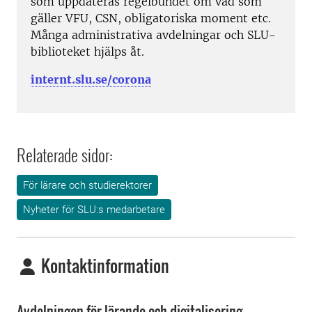
som uppdateras regelbundet om vad som
gäller VFU, CSN, obligatoriska moment etc.
Många administrativa avdelningar och SLU-
biblioteket hjälps åt.
internt.slu.se/corona
Relaterade sidor:
För lärare och studierektorer
Nyheter för SLU:s medarbetare
Kontaktinformation
Avdelningen för lärande och digitalisering