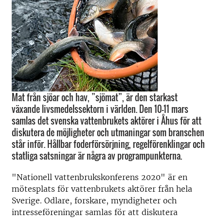
Mat från sjöar och hav, ”sjömat”, är den starkast
växande livsmedelssektorn i världen. Den 10-11 mars
samlas det svenska vattenbrukets aktörer i Åhus för att
diskutera de möjligheter och utmaningar som branschen
står inför. Hållbar foderförsörjning, regelförenklingar och
statliga satsningar är några av programpunkterna.
"Nationell vattenbrukskonferens 2020" är en
mötesplats för vattenbrukets aktörer från hela
Sverige. Odlare, forskare, myndigheter och
intresseföreningar samlas för att diskutera