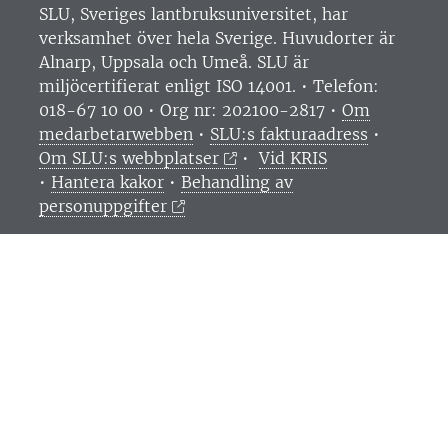
SLU, Sveriges lantbruksuniversitet, har
verksamhet över hela Sverige. Huvudorter är
Alnarp, Uppsala och Umeå.
SLU är
miljöcertifierat enligt ISO 14001. •
Telefon:
018-67 10 00 • Org nr: 202100-2817 •
Om
medarbetarwebben
•
SLU:s fakturaadress
•
Om SLU:s webbplatser
•
Vid KRIS
•
Hantera kakor
•
Behandling av
personuppgifter