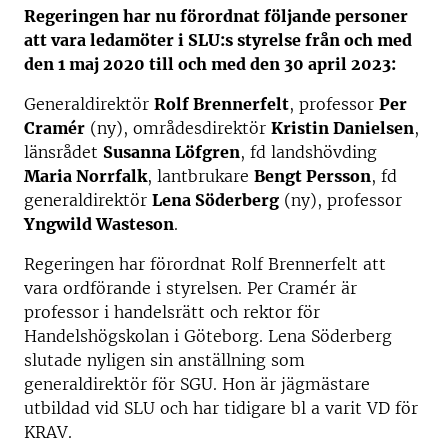
Regeringen har nu förordnat följande personer
att vara ledamöter i SLU:s styrelse från och med
den 1 maj 2020 till och med den 30 april 2023:
Generaldirektör
Rolf Brennerfelt
, professor
Per
Cramér
(ny), områdesdirektör
Kristin Danielsen
,
länsrådet
Susanna Löfgren
, fd landshövding
Maria Norrfalk
, lantbrukare
Bengt Persson
, fd
generaldirektör
Lena Söderberg
(ny), professor
Yngwild Wasteson
.
Regeringen har förordnat Rolf Brennerfelt att
vara ordförande i styrelsen. Per Cramér är
professor i handelsrätt och rektor för
Handelshögskolan i Göteborg. Lena Söderberg
slutade nyligen sin anställning som
generaldirektör för SGU. Hon är jägmästare
utbildad vid SLU och har tidigare bl a varit VD för
KRAV.