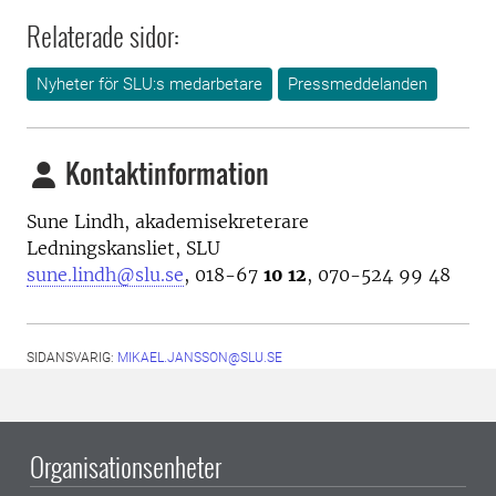
Relaterade sidor:
Nyheter för SLU:s medarbetare
Pressmeddelanden
Kontaktinformation
Sune Lindh, akademisekreterare
Ledningskansliet, SLU
sune.lindh@slu.se
, 018-67
10 12
, 070-524 99 48
SIDANSVARIG:
MIKAEL.JANSSON@SLU.SE
Organisationsenheter