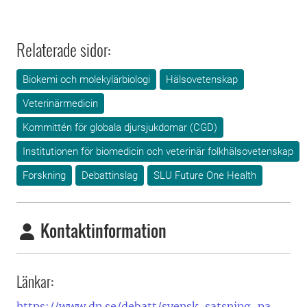
Relaterade sidor:
Biokemi och molekylärbiologi
Hälsovetenskap
Veterinärmedicin
Kommittén för globala djursjukdomar (CGD)
Institutionen för biomedicin och veterinär folkhälsovetenskap
Forskning
Debattinslag
SLU Future One Health
Kontaktinformation
Länkar:
https://www.dn.se/debatt/svensk-satsning-pa-