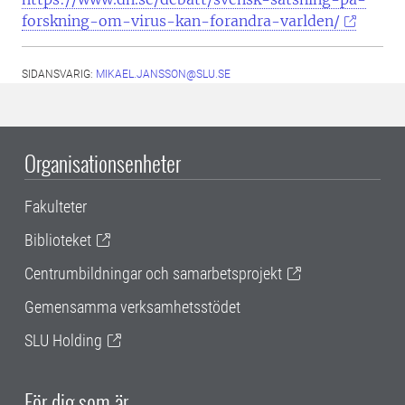
forskning-om-virus-kan-forandra-varlden/
SIDANSVARIG:
MIKAEL.JANSSON@SLU.SE
Organisationsenheter
Fakulteter
Biblioteket
Centrumbildningar och samarbetsprojekt
Gemensamma verksamhetsstödet
SLU Holding
För dig som är