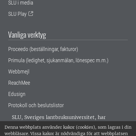
SLU i media
SLU Play
Vanliga verktyg
Proceedo (beställningar, fakturor)
Primula (ledighet, sjukanmälan, lönespec m.m.)
Webbmejl
ReachMee
Edusign
Protokoll och beslutslistor
SLU, Sveriges lantbruksuniversitet, har
verksamhet över hela Sverige. Huvudorter är
Denna webbplats använder kakor (cookies), som lagras i din
Alnarp, Uppsala och Umeå.
SLU är
webbläsare. Vissa kakor är nödvändiga för att webbplatsen