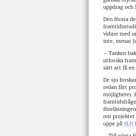
uppdrag och S
Den första de
framtidsstudi
vidare med un
inte, menar J
– Tanken bako
utforska fram
sätt att få en
De sju forska
redan fått pr
möjligheter. 
framtidsfrågo
föreläsningen
om projektet
uppe på
SLU 
– Till nästa f