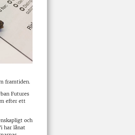
om framtiden.
rban Futures
m efter ett
enskapligt och
i har lånat
rmarnas