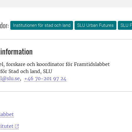
dor:
Institutionen för stad och land
SLU Urban Futures
SLU F
information
l, forskare och
koordinator för Framtidslabbet
 för Stad och land, SLU
el@slu.se
,
+46 70-201 97 24
labbet
itutet