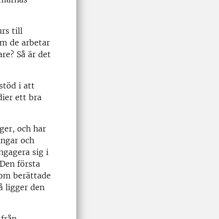
s till
om de arbetar
are? Så är det
töd i att
ier ett bra
ger, och har
ingar och
ngagera sig i
 Den första
som berättade
 ligger den
 från