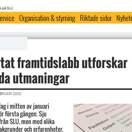
e på SLU
ervice
Organisation & styrning
Riktade sidor
Nyhet
tat framtidslabb utforskar
ida utmaningar
EBRUARI 2020
ag i mitten av januari
ör första gången. Sju
 från SLU, men med olika
bakgrunder och erfarenheter,