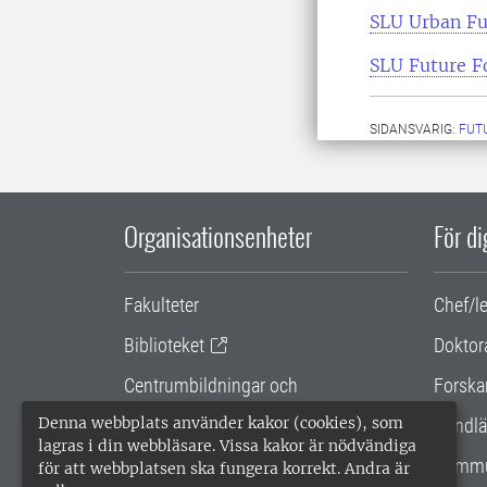
SLU Urban Fu
SLU Future F
SIDANSVARIG:
FUT
Organisationsenheter
För d
Fakulteter
Chef/l
Biblioteket
Doktor
Centrumbildningar och
Forska
samarbetsprojekt
Denna webbplats använder kakor (cookies), som
Handlä
lagras i din webbläsare. Vissa kakor är nödvändiga
Gemensamma verksamhetsstödet
Kommu
för att webbplatsen ska fungera korrekt. Andra är