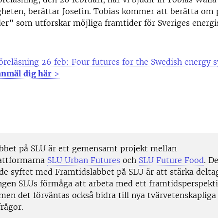
heten, berättar Josefin. Tobias kommer att berätta om 
er” som utforskar möjliga framtider för Sveriges energ
reläsning 26 feb: Four futures for the Swedish energy 
anmäl dig här
>
bbet på SLU är ett gemensamt projekt mellan
lattformarna
SLU Urban Futures
och
SLU Future Food
. D
de syftet med Framtidslabbet på SLU är att stärka delta
ingen SLUs förmåga att arbeta med ett framtidsperspekti
 men det förväntas också bidra till nya tvärvetenskaplig
rågor.