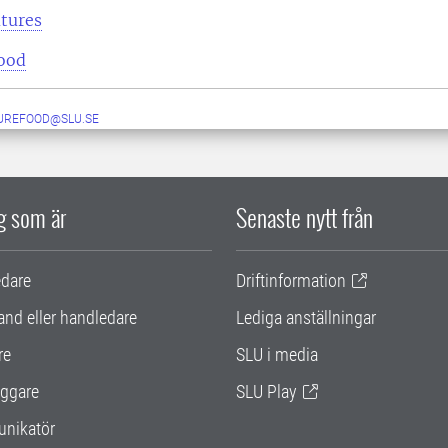
tures
ood
UREFOOD@SLU.SE
ig som är
Senaste nytt från
edare
Driftinformation
and eller handledare
Lediga anställningar
re
SLU i media
ggare
SLU Play
nikatör