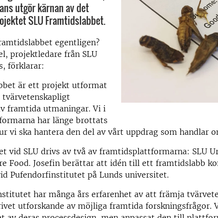
ans utgör kärnan av det
ojektet SLU Framtidslabbet.
ramtidslabbet egentligen?
l, projektledare från SLU
, förklarar:
bet är ett projekt utformat
a tvärvetenskapligt
v framtida utmaningar. Vi i
formarna har länge brottats
r vi ska hantera den del av vårt uppdrag som handlar 
t vid SLU drivs av två av framtidsplattformarna: SLU U
e Food. Josefin berättar att idén till ett framtidslabb ko
id Pufendorfinstitutet på Lunds universitet.
stitutet har många års erfarenhet av att främja tvärvet
ivet utforskande av möjliga framtida forskningsfrågor. V
 av deras processdesign, men anpassat den till plattfo