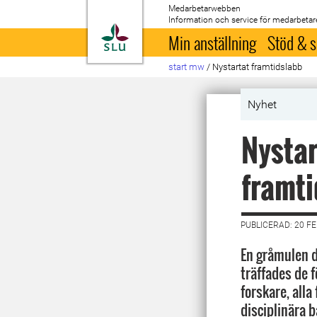
Medarbetarwebben
Information och service för medarbetar
Till startsida
Min anställning
Stöd & s
start mw
/
Nystartat framtidslabb
Nyhet
Nystar
framt
PUBLICERAD: 20 F
En gråmulen d
träffades de f
forskare, alla
disciplinära 