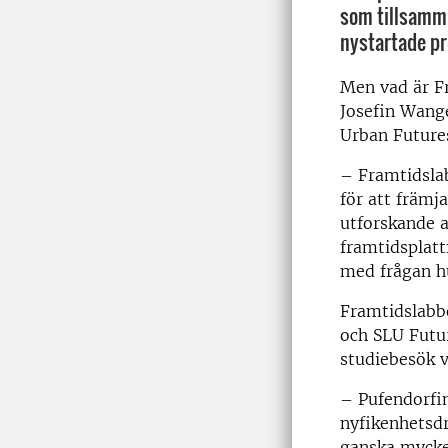
som tillsamm
nystartade pr
Men vad är F
Josefin Wange
Urban Futures
– Framtidslab
för att främj
utforskande a
framtidsplatt
med frågan hu
Framtidslabbe
och SLU Futur
studiebesök v
– Pufendorfin
nyfikenhetsdr
ganska mycket