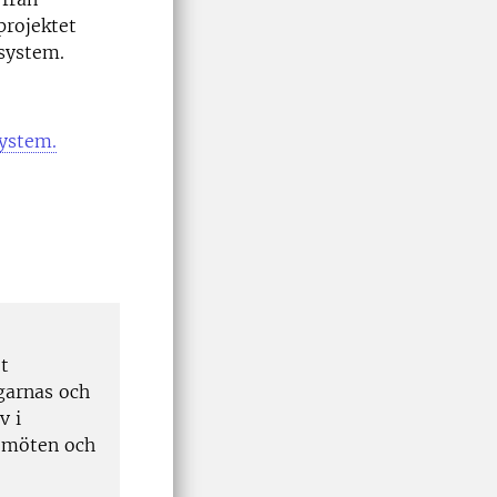
projektet
isystem.
system.
et
garnas och
v i
a möten och