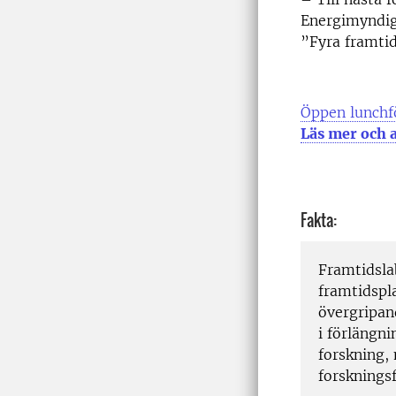
Energimyndig
”Fyra framtid
Öppen lunchfö
Läs mer och 
Fakta:
Framtidsla
framtidsp
övergripan
i förlängn
forskning,
forskningsf