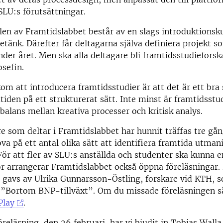
LU:s förutsättningar.
len av Framtidslabbet består av en slags introduktionskur
etänk. Därefter får deltagarna själva definiera projekt s
der året. Men ska alla deltagare bli framtidsstudieforsk
osefin.
m att introducera framtidsstudier är att det är ett bra s
tiden på ett strukturerat sätt. Inte minst är framtidsstud
 balans mellan kreativa processer och kritisk analys.
re som deltar i Framtidslabbet har hunnit träffas tre gån
ova på ett antal olika sätt att identifiera framtida utman
För att fler av SLU:s anställda och studenter ska kunna e
r arrangerar Framtidslabbet också öppna föreläsningar.
 gavs av Ulrika Gunnarsson-Östling, forskare vid KTH, 
 ”Bortom BNP-tillväxt”. Om du missade föreläsningen så
Play
.
öreläsning, den 26 februari, har vi bjudit in Tobias Walla