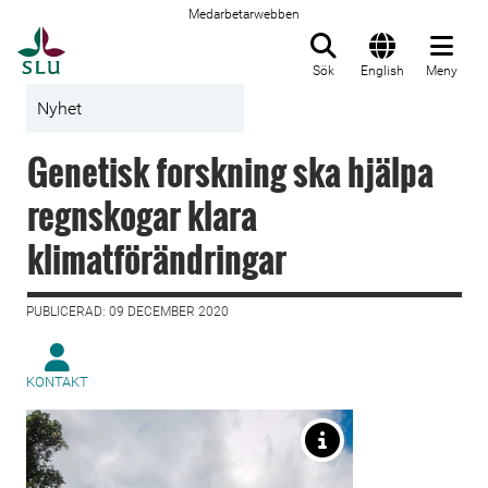
Medarbetarwebben
Till startsida
Sök
English
Meny
Nyhet
Genetisk forskning ska hjälpa
regnskogar klara
klimatförändringar
PUBLICERAD: 09 DECEMBER 2020
KONTAKT