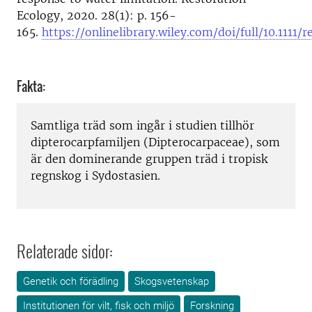
Ecology, 2020. 28(1): p. 156-
165.
https://onlinelibrary.wiley.com/doi/full/10.1111/r
Fakta:
Samtliga träd som ingår i studien tillhör
dipterocarpfamiljen (Dipterocarpaceae), som
är den dominerande gruppen träd i tropisk
regnskog i Sydostasien.
Relaterade sidor:
Genetik och förädling
Skogsvetenskap
Institutionen för vilt, fisk och miljö
Forskning