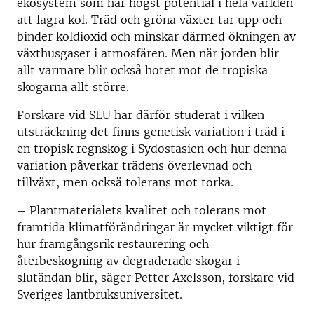
ekosystem som har högst potential i hela världen
att lagra kol. Träd och gröna växter tar upp och
binder koldioxid och minskar därmed ökningen av
växthusgaser i atmosfären. Men när jorden blir
allt varmare blir också hotet mot de tropiska
skogarna allt större.
Forskare vid SLU har därför studerat i vilken
utsträckning det finns genetisk variation i träd i
en tropisk regnskog i Sydostasien och hur denna
variation påverkar trädens överlevnad och
tillväxt, men också tolerans mot torka.
– Plantmaterialets kvalitet och tolerans mot
framtida klimatförändringar är mycket viktigt för
hur framgångsrik restaurering och
återbeskogning av degraderade skogar i
slutändan blir, säger Petter Axelsson, forskare vid
Sveriges lantbruksuniversitet.