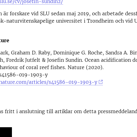
lu.se/cv/josefin-sundin2/
n är forskare vid SLU sedan maj 2019, och arbetade dess
k-naturvitenskapelige universitet i Trondheim och vid 
ture
lark, Graham D. Raby, Dominique G. Roche, Sandra A. Bi
, Fredrik Jutfelt & Josefin Sundin. Ocean acidification d
haviour of coral reef fishes. Nature (2020).
/s41586-019-1903-y
nature.com/articles/s41586-019-1903-y
as fritt i anslutning till artiklar om detta pressmeddelan