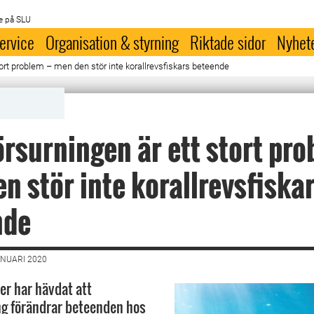
e på SLU
ervice
Organisation & styrning
Riktade sidor
Nyhet
ort problem – men den stör inte korallrevsfiskars beteende
rsurningen är ett stort pro
n stör inte korallrevsfiska
nde
ANUARI 2020
er har hävdat att
ng förändrar beteenden hos