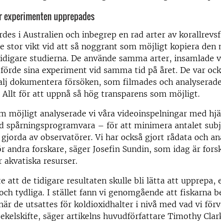
är experimenten upprepades
rdes i Australien och inbegrep en rad arter av korallrevsf
e stor vikt vid att så noggrant som möjligt kopiera de
 tidigare studierna. De använde samma arter, insamlade
tförde sina experiment vid samma tid på året. De var o
talj dokumentera försöken, som filmades och analyserad
Allt för att uppnå så hög transparens som möjligt.
m möjligt analyserade vi våra videoinspelningar med hjä
d spårningsprogramvara – för att minimera antalet subj
jorda av observatörer. Vi har också gjort rådata och a
för andra forskare, säger Josefin Sundin, som idag är fors
r akvatiska resurser.
e att de tidigare resultaten skulle bli lätta att upprepa,
 och tydliga. I stället fann vi genomgående att fiskarna b
när de utsattes för koldioxidhalter i nivå med vad vi förv
sekelskifte, säger artikelns huvudförfattare Timothy Clar