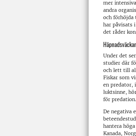
mer intensiva
andra organis
och förhöjda 
har påvisats i
det råder kon
Häpnadsväckand
Under det sen
studier där f
och lett till
Fiskar som vi
en predator, i
luktsinne, hö
för predation
De negativa e
beteendestudi
hantera höga 
Kanada, Norg