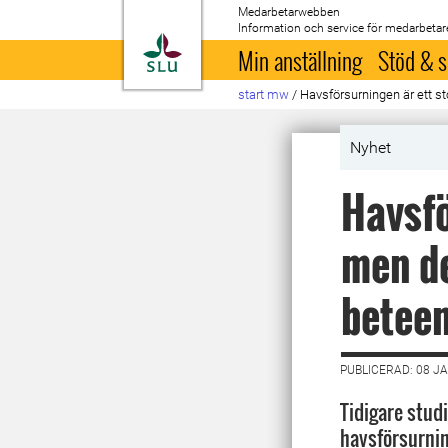
Medarbetarwebben
Information och service för medarbetar
Till startsida
Min anställning
Stöd & s
start mw
/
Havsförsurningen är ett st
Nyhet
Havsfö
men de
betee
PUBLICERAD: 08 J
Tidigare studi
havsförsurni