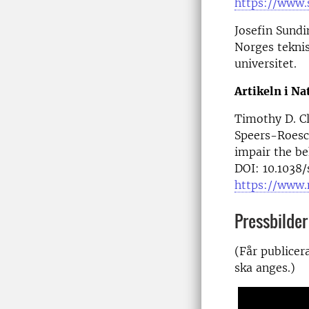
https://www.s
Josefin Sundi
Norges teknis
universitet.
Artikeln i Na
Timothy D. C
Speers-Roesch
impair the be
DOI: 10.1038
https://www.
Pressbilder
(Får publicer
ska anges.)