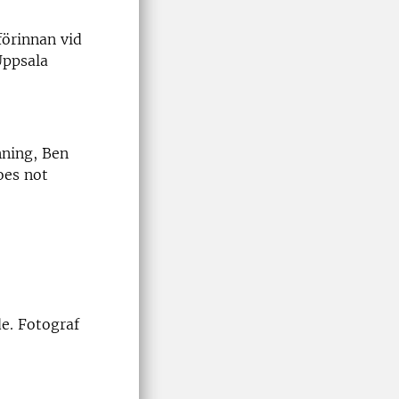
förinnan vid
Uppsala
nning, Ben
oes not
de. Fotograf