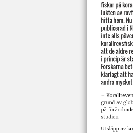
fiskar på kora
lukten av rov
hitta hem. Nu 
publicerad i 
inte alls påv
korallrevsfis
att de äldre r
i princip är s
Forskarna bet
klarlagt att 
andra mycket 
– Korallreven
grund av glob
på förändrad
studien.
Utsläpp av ko