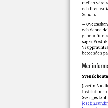
mellan våra r
och liten var
Sundin.
– Överraskand
och denna del
genomför obe
säger Fredrik
Vi uppmuntrar
beteenden påv
Mer inform
Svensk kont
Josefin Sundi
Institutionen
Sveriges lant
josefin.sundi