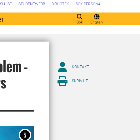
SLU.SE
STUDENTWEBB
BIBLIOTEK
SÖK PERSONAL
er
Sök
English
blem –
KONTAKT
rs
SKRIV UT