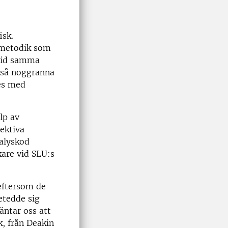
isk.
n metodik som
 vid samma
ckså noggranna
es med
lp av
ektiva
nalyskod
kare vid SLU:s
 eftersom de
etedde sig
äntar oss att
k, från Deakin