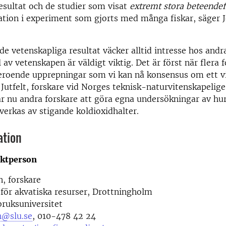
esultat och de studier som visat
extremt stora beteende
iation i experiment som gjorts med många fiskar, säger J
e vetenskapliga resultat väcker alltid intresse hos andra
 av vetenskapen är väldigt viktig. Det är först när flera 
roende upprepningar som vi kan nå konsensus om ett vis
 Jutfelt, forskare vid Norges teknisk-naturvitenskapelige
 nu andra forskare att göra egna undersökningar av hur
erkas av stigande koldioxidhalter.
ation
aktperson
n, forskare
 för akvatiska resurser, Drottningholm
bruksuniversitet
n@slu.se
, 010-478 42 24