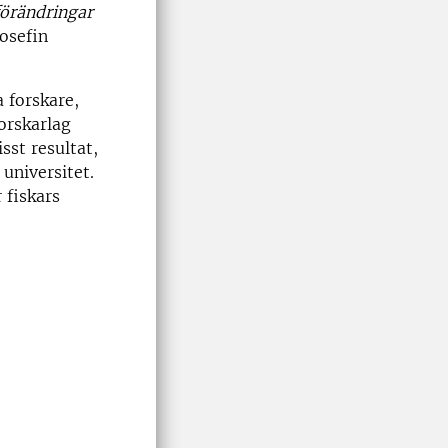
förändringar
osefin
 forskare,
forskarlag
st resultat,
 universitet.
 fiskars