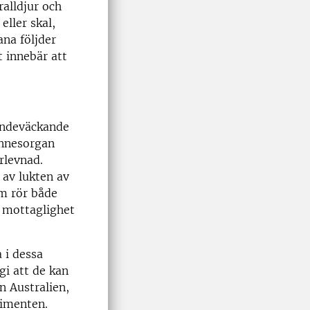
ralldjur och
ller skal,
ana följder
t innebär att
eendeväckande
sinnesorgan
rlevnad.
 av lukten av
om rör både
h mottaglighet
 i dessa
gi att de kan
n Australien,
rimenten.