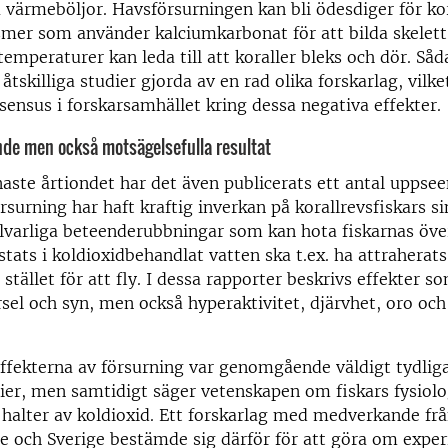
 värmeböljor. Havsförsurningen kan bli ödesdiger för ko
mer som använder kalciumkarbonat för att bilda skelett e
temperaturer kan leda till att koraller bleks och dör. Såd
 åtskilliga studier gjorda av en rad olika forskarlag, vilke
sensus i forskarsamhället kring dessa negativa effekter.
e men också motsägelsefulla resultat
aste årtiondet har det även publicerats ett antal upps
örsurning har haft kraftig inverkan på korallrevsfiskars 
 allvarliga beteenderubbningar som kan hota fiskarnas öve
stats i koldioxidbehandlat vatten ska t.ex. ha attraherats
 stället för att fly. I dessa rapporter beskrivs effekter s
rsel och syn, men också hyperaktivitet, djärvhet, oro oc
.
ffekterna av försurning var genomgående väldigt tydliga
er, men samtidigt säger vetenskapen om fiskars fysiolo
halter av koldioxid. Ett forskarlag med medverkande frå
e och Sverige bestämde sig därför för att göra om expe