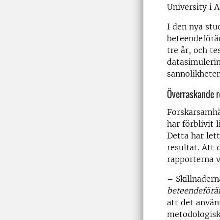
University i A
I den nya stu
beteendeförän
tre år, och t
datasimulering
sannolikheten
Överraskande r
Forskarsamhä
har förblivit 
Detta har let
resultat. Att 
rapporterna v
– Skillnadern
beteendeförä
att det använt
metodologiska