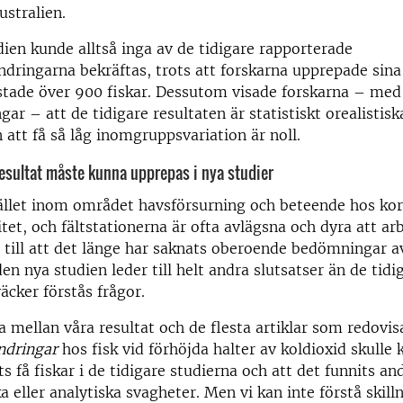
ustralien.
dien kunde alltså inga av de tidigare rapporterade
dringarna bekräftas, trots att forskarna upprepade sina
estade över 900 fiskar. Dessutom visade forskarna – med
ar – att de tidigare resultaten är statistiskt orealistisk
 att få så låg inomgruppsvariation är noll.
esultat måste kunna upprepas i nya studier
llet inom området havsförsurning och beteende hos kora
litet, och fältstationerna är ofta avlägsna och dyra att arb
t till att det länge har saknats oberoende bedömningar a
den nya studien leder till helt andra slutsatser än de tidi
äcker förstås frågor.
a mellan våra resultat och de flesta artiklar som redovi
ndringar
hos fisk vid förhöjda halter av koldioxid skulle
s få fiskar i de tidigare studierna och att det funnits an
 eller analytiska svagheter. Men vi kan inte förstå skill