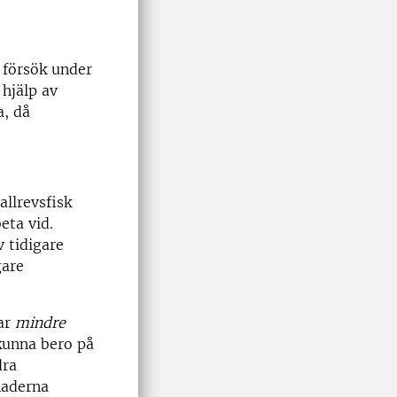
 försök under
 hjälp av
a, då
llrevsfisk
eta vid.
v tidigare
gare
sar
mindre
 kunna bero på
dra
naderna