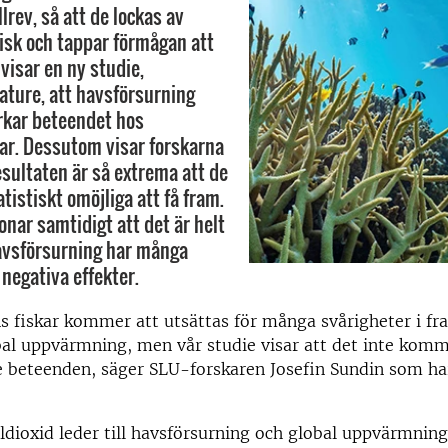
llrev, så att de lockas av
fisk och tappar förmågan att
visar en ny studie,
Nature, att havsförsurning
erkar beteendet hos
kar. Dessutom visar forskarna
esultaten är så extrema att de
tatistiskt omöjliga att få fram.
onar samtidigt att det är helt
havsförsurning har många
negativa effekter.
s fiskar kommer att utsättas för många svårigheter i fr
al uppvärmning, men vår studie visar att det inte komm
e beteenden, säger SLU-forskaren Josefin Sundin som ha
ldioxid leder till havsförsurning och global uppvärmning 